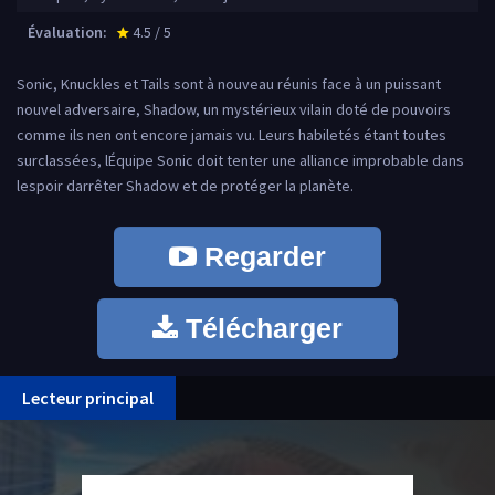
Évaluation:
4.5 / 5
star_rate
Sonic, Knuckles et Tails sont à nouveau réunis face à un puissant
nouvel adversaire, Shadow, un mystérieux vilain doté de pouvoirs
comme ils nen ont encore jamais vu. Leurs habiletés étant toutes
surclassées, lÉquipe Sonic doit tenter une alliance improbable dans
lespoir darrêter Shadow et de protéger la planète.
Regarder
Télécharger
Lecteur principal