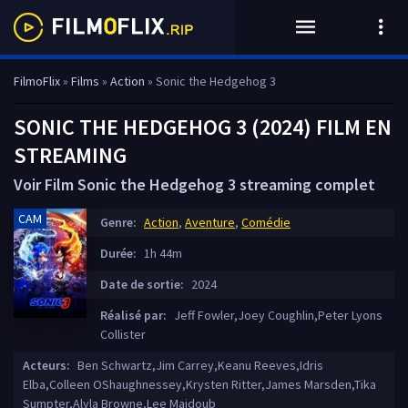
FilmoFlix
»
Films
»
Action
» Sonic the Hedgehog 3
SONIC THE HEDGEHOG 3 (2024) FILM EN
STREAMING
Voir Film Sonic the Hedgehog 3 streaming complet
CAM
Genre:
Action
,
Aventure
,
Comédie
Durée:
1h 44m
Date de sortie:
2024
Réalisé par:
Jeff Fowler,Joey Coughlin,Peter Lyons
Collister
Acteurs:
Ben Schwartz,Jim Carrey,Keanu Reeves,Idris
Elba,Colleen OShaughnessey,Krysten Ritter,James Marsden,Tika
Sumpter,Alyla Browne,Lee Majdoub