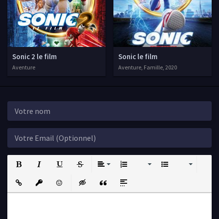
Sonic 2 le film
Sonic le film
Aventure
Aventure, Famille, 2020
Bold
Italic
Underline
Strikethrough
Align
Ordered List
Unordered List
Insert Link
Insert protected link
Emoticons
Insert hidden text
Insert Quote
Insert spoiler