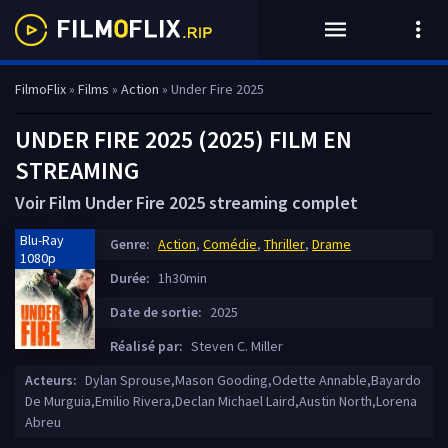
FilmoFlix
»
Films
»
Action
» Under Fire 2025
UNDER FIRE 2025 (2025) FILM EN
STREAMING
Voir Film Under Fire 2025 streaming complet
Blu-Ray
Genre:
Action
,
Comédie
,
Thriller
,
Drame
1080p
Durée:
1h30min
Date de sortie:
2025
Réalisé par:
Steven C. Miller
Acteurs:
Dylan Sprouse,Mason Gooding,Odette Annable,Bayardo
De Murguia,Emilio Rivera,Declan Michael Laird,Austin North,Lorena
Abreu