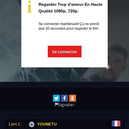
i
Regarder Trop d'amour En Haute
Qualité 1080p, 720p.
Se connecter maintenant! Ça ne prend
que 30 secondes pour regarder le film.
Se connecter
close
Signaler
Lien 1 :
YOUNETU