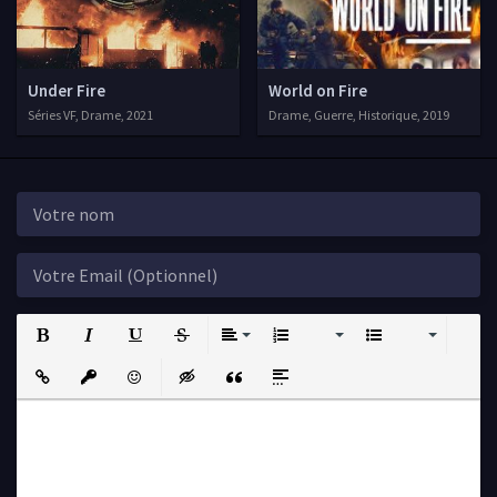
Under Fire
World on Fire
Séries VF, Drame, 2021
Drame, Guerre, Historique, 2019
Bold
Italic
Underline
Strikethrough
Align
Ordered List
Unordered List
Insert Link
Insert protected link
Emoticons
Insert hidden text
Insert Quote
Insert spoiler