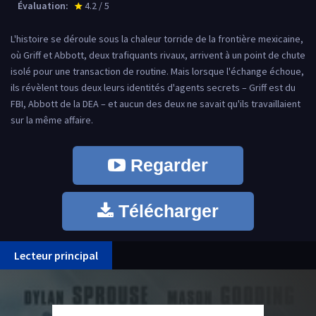
Évaluation:
4.2 / 5
star_rate
L'histoire se déroule sous la chaleur torride de la frontière mexicaine,
où Griff et Abbott, deux trafiquants rivaux, arrivent à un point de chute
isolé pour une transaction de routine. Mais lorsque l'échange échoue,
ils révèlent tous deux leurs identités d'agents secrets – Griff est du
FBI, Abbott de la DEA – et aucun des deux ne savait qu'ils travaillaient
sur la même affaire.
Regarder
Télécharger
Lecteur principal