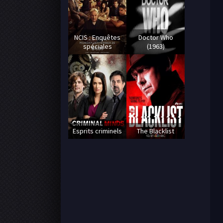
NCIS : Enquêtes
Doctor Who
spéciales
(1963)
Esprits criminels
The Blacklist