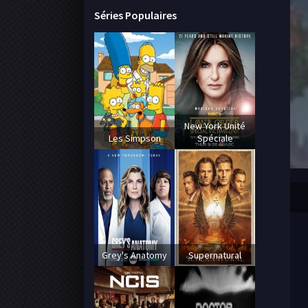
Séries Populaires
New York Unité
Les Simpson
Spéciale
Grey's Anatomy
Supernatural