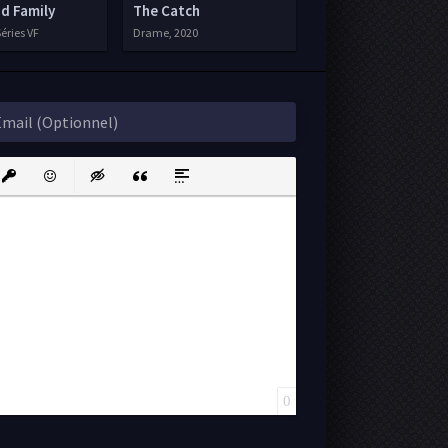
d Family
The Catch
éries VF
Drame, 2020
ink
nsert protected link
Emoticons
Insert hidden text
Insert Quote
Insert spoiler
0