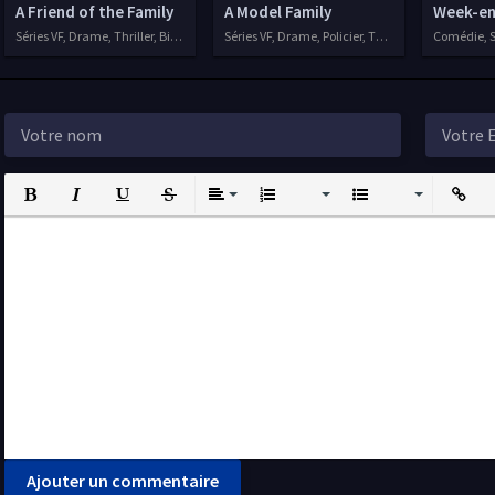
A Friend of the Family
A Model Family
Week-en
Séries VF, Drame, Thriller, Biopic
Séries VF, Drame, Policier, Thriller
Comédie, S
Bold
Italic
Underline
Strikethrough
Align
Ordered List
Unordered List
Insert L
I
Ajouter un commentaire