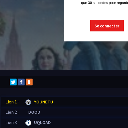
que 30 secondes pour regarder
Se connecter
Lien 1 :
YOUNETU
Lien 2 :
DOOD
Lien 3 :
UQLOAD