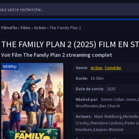
FilmoFlix
»
Films
»
Action
» The Family Plan 2
THE FAMILY PLAN 2 (2025) FILM EN 
Voir Film The Family Plan 2 streaming complet
WEBRip
Genre:
Action
,
Comédie
Durée:
1h 58m
Date de sortie:
2025
Réalisé par:
Simon Cellan Jones,
Woolfenden,Bex Church
Acteurs:
Mark Wahlberg,Michelle 
Crosby,Theodore Lindsey,Peter L
Knudsen,Sanjeev Bhaskar