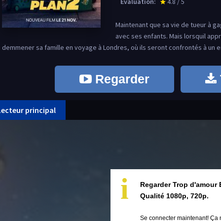
Évaluation:
4.8 / 5
star_rate
Maintenant que sa vie de tueur à ga
avec ses enfants. Mais lorsquil appr
demmener sa famille en voyage à Londres, où ils seront confrontés à un e
Regarder
Lecteur principal
i
Regarder Trop d'amour 
Qualité 1080p, 720p.
Se connecter maintenant! Ça 