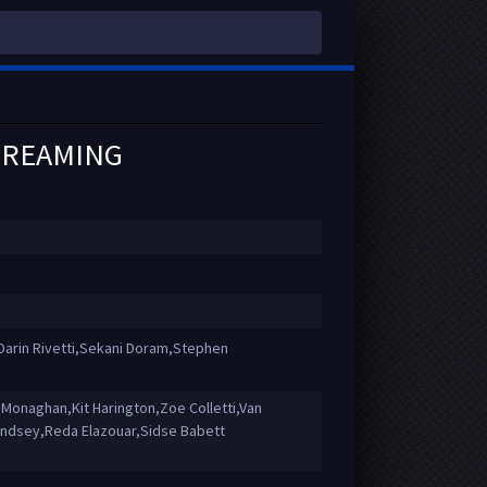
STREAMING
Darin Rivetti,Sekani Doram,Stephen
Monaghan,Kit Harington,Zoe Colletti,Van
indsey,Reda Elazouar,Sidse Babett