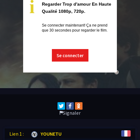
i
Regarder Trop d'amour En Haute
Qualité 1080p, 720p.
Se connecter maintenant! Ça ne prend
que 30 secondes pour regarder le film.
Se connecter
close
Signaler
Lien 1 :
YOUNETU