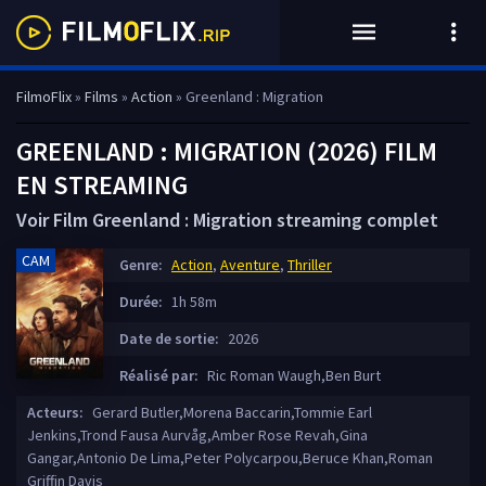
FilmoFlix
»
Films
»
Action
» Greenland : Migration
GREENLAND : MIGRATION (2026) FILM
EN STREAMING
Voir Film Greenland : Migration streaming complet
CAM
Genre:
Action
,
Aventure
,
Thriller
Durée:
1h 58m
Date de sortie:
2026
Réalisé par:
Ric Roman Waugh,Ben Burt
Acteurs:
Gerard Butler,Morena Baccarin,Tommie Earl
Jenkins,Trond Fausa Aurvåg,Amber Rose Revah,Gina
Gangar,Antonio De Lima,Peter Polycarpou,Beruce Khan,Roman
Griffin Davis