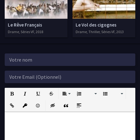
Le Rêve Français
Le Vol des cigognes
Drame, Séries VF, 2018
Drame, Thriller, Séries VF, 2013
Bold
Italic
Underline
Strikethrough
Align
Ordered List
Unordered List
Insert Link
Insert protected link
Emoticons
Insert hidden text
Insert Quote
Insert spoiler