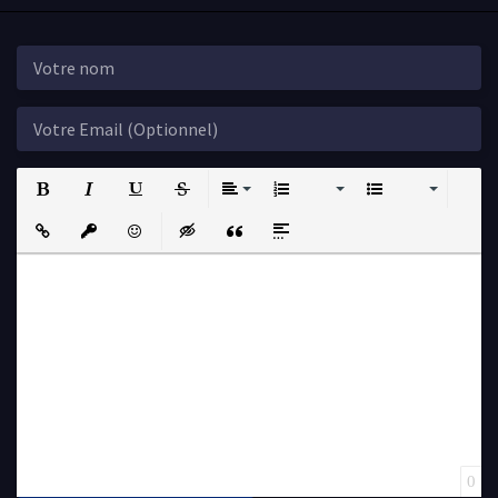
Bold
Italic
Underline
Strikethrough
Align
Ordered List
Unordered List
Insert Link
Insert protected link
Emoticons
Insert hidden text
Insert Quote
Insert spoiler
0