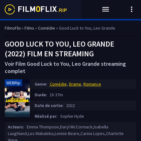
FilmoFlix
»
Films
»
Comédie
» Good Luck to You, Leo Grande
GOOD LUCK TO YOU, LEO GRANDE
(2022) FILM EN STREAMING
Voir Film Good Luck to You, Leo Grande streaming
complet
WEBRip
Genre:
Comédie
,
Drame
,
Romance
Durée:
1h 37m
Date de sortie:
2022
Réalisé par:
Sophie Hyde
Acteurs:
Emma Thompson,Daryl McCormack,Isabella
Laughland,Les Mabaleka,Lennie Beare,Carina Lopes,Charlotte
Ware