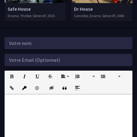
Safe House
Dr House
Drame, Thriller, Séries VF, 2015
Comédie, Drame, Séries VF, 2004
Bold
Italic
Underline
Strikethrough
Align
Ordered List
Unordered List
Insert Link
Insert protected link
Emoticons
Insert hidden text
Insert Quote
Insert spoiler