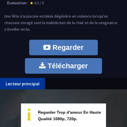
Évaluation:
4.2 / 5
star_rate
Une fête à la piscine en bikini dégénère en violence lorsqu'un
chasseur enragé sent la malédiction de la chair et de la vengeance
s'éveiller en lui.
Regarder
Télécharger
Lecteur principal
i
Regarder Trop d'amour En Haute
Qualité 1080p, 720p.