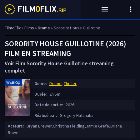
FilmoFlix
»
Films
»
Drame
» Sorority House Guillotine
SORORITY HOUSE GUILLOTINE (2026)
FILM EN STREAMING
Voir Film Sorority House Guillotine streaming
complet
WEBRip
Genre:
Drame
,
Thriller
Durée:
2h 5m
Date de sortie:
2026
Réalisé par:
Gregory Hatanaka
Acteurs:
Bryan Brewer,Christina Fielding,Jamie Grefe,Briana
Rowe