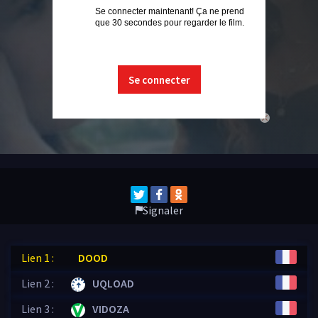
Se connecter maintenant! Ça ne prend
que 30 secondes pour regarder le film.
Se connecter
close
Signaler
Lien 1 :
DOOD
Lien 2 :
UQLOAD
Lien 3 :
VIDOZA