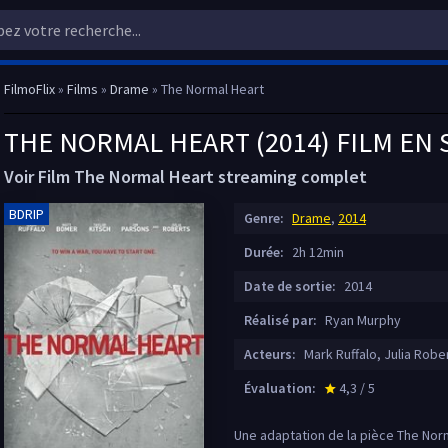
FilmoFlix
»
Films
»
Drame
» The Normal Heart
THE NORMAL HEART (2014) FILM EN
Voir Film The Normal Heart streaming complet
BDRIP
Genre:
Drame
,
2014
Durée:
2h 12min
Date de sortie:
2014
Réalisé par:
Ryan Murphy
Acteurs:
Mark Ruffalo, Julia Rob
Évaluation:
4,3 / 5
star_rate
Une adaptation de la pièce The Norm