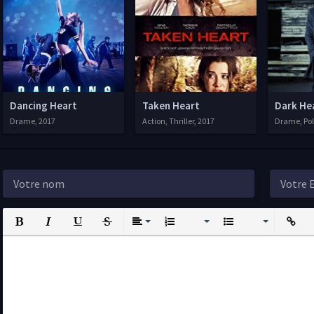
Dancing Heart
Taken Heart
Dark He
Drame, 2017
Action, Thriller, 2017
Drame, Poli
Bold
Italic
Underline
Strikethrough
Align
Ordered List
Unordered List
Insert L
I