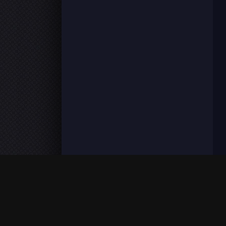
FilmoFlix met à votre disposition une grande panoplie de f