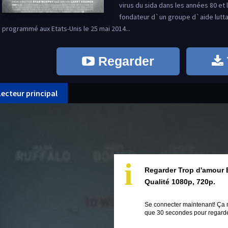
virus du sida dans les années 80 et
fondateur d`un groupe d`aide lutta
programmé aux Etats-Unis le 25 mai 2014...
Regarder
Lecteur principal
i
Regarder Trop d'amour 
Qualité 1080p, 720p.
Se connecter maintenant! Ça 
que 30 secondes pour regarder