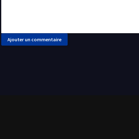
Ajouter un commentaire
ilms et séries de tout genre. Tout est disponible en streaming gratuit et en français (VF - 
abonnement n'est requis.