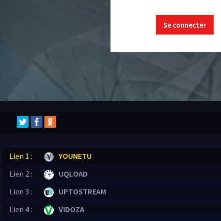
Se connecter
Lien 1 :
YOUNETU
Lien 2 :
UQLOAD
Lien 3 :
UPTOSTREAM
Lien 4 :
VIDOZA