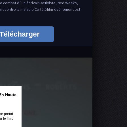
 le combat d`un écrivain-activiste, Ned Weeks,
nt contre la maladie.Ce téléfilm-évènement est
Télécharger
En Haute
ne prend
 le film.