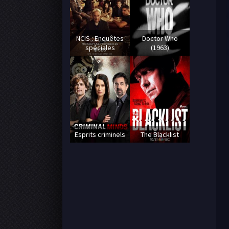
NCIS : Enquêtes
Doctor Who
spéciales
(1963)
Esprits criminels
The Blacklist