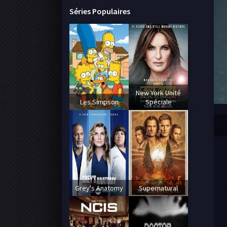
Séries Populaires
New York Unité
Les Simpson
Spéciale
Grey's Anatomy
Supernatural