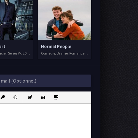
art
Normal People
cier, Séries VF, 2016
Comédie, Drame, Romance, Séries VF, 2020
ink
nsert protected link
Emoticons
Insert hidden text
Insert Quote
Insert spoiler