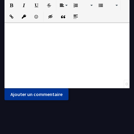
Bold
Italic
Underline
Strikethrough
Align
Ordered List
Unordered List
Insert Link
Insert protected link
Emoticons
Insert hidden text
Insert Quote
Insert spoiler
0
Ajouter un commentaire