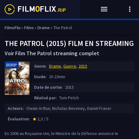
FilmoFlix
»
Films
»
Drame
» The Patrol
THE PATROL (2015) FILM EN STREAMING
Voir Film The Patrol streaming complet
BDRIP
Genre:
Drame
,
Guerre
,
2015
Durée:
1h 23min
Date de sortie:
2015
Réalisé par:
Tom Petch
Acteurs:
Owain Arthur, Nicholas Beveney, Daniel Fraser
Évaluation:
2,3 / 5
star_rate
En 2006 au Royaume-Uni, le Ministre de la Défense annonce le