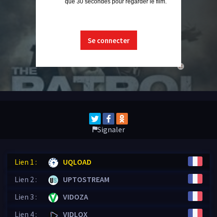
que 30 secondes pour regarder le film.
Se connecter
close
Signaler
Lien 1 :
UQLOAD
Lien 2 :
UPTOSTREAM
Lien 3 :
VIDOZA
Lien 4 :
VIDLOX