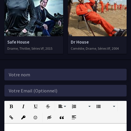
Safe House
Dr House
Drame, Thriller, Séries VF, 2015
Comédie, Drame, Séries VF, 2004
Bold
Italic
Underline
Strikethrough
Align
Ordered List
Unordered List
Insert Link
Insert protected link
Emoticons
Insert hidden text
Insert Quote
Insert spoiler