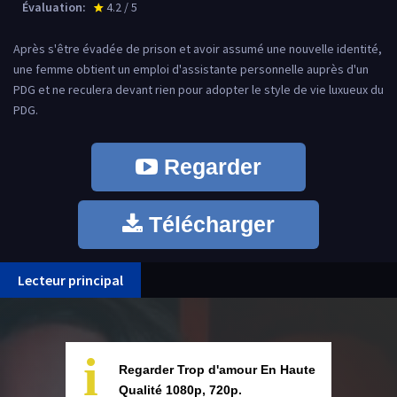
Évaluation:
4.2 / 5
star_rate
Après s'être évadée de prison et avoir assumé une nouvelle identité,
une femme obtient un emploi d'assistante personnelle auprès d'un
PDG et ne reculera devant rien pour adopter le style de vie luxueux du
PDG.
Regarder
Télécharger
Lecteur principal
i
Regarder Trop d'amour En Haute
Qualité 1080p, 720p.