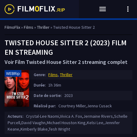
FilmoFlix
»
Films
»
Thriller
» Twisted House Sitter 2
TWISTED HOUSE SITTER 2 (2023) FILM
EN STREAMING
Voir Film Twisted House Sitter 2 streaming complet
WEBRip
Genre:
Films
,
Thriller
Durée:
1h 36m
Date de sortie:
2023
Réalisé par:
Courtney Miller,Jenna Cusack
Acteurs:
Crystal-Lee Naomi,Vivica A. Fox,Jermaine Rivers,Schelle
Purcell,David Vaughn,Michael Houston King,Kelsi Lee,Jennifer
Keane,Kimberly Blake,Tesh Wright