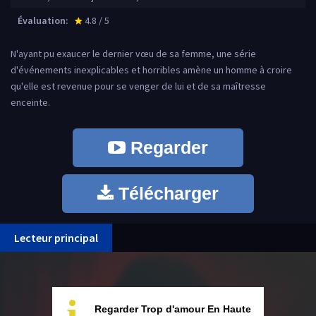
Évaluation:
4.8 / 5
star_rate
N'ayant pu exaucer le dernier vœu de sa femme, une série
d'événements inexplicables et horribles amène un homme à croire
qu'elle est revenue pour se venger de lui et de sa maîtresse
enceinte.
Regarder
Télécharger
Lecteur principal
i
Regarder Trop d'amour En Haute