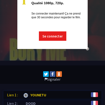
Qualité 1080p, 720p.
Se connecter maintenant! Ça ne prend
que 30 secondes pour regarder le film.
Se connecter
close
Signaler
Lien 1 :
YOUNETU
Lien 2 :
DOOD