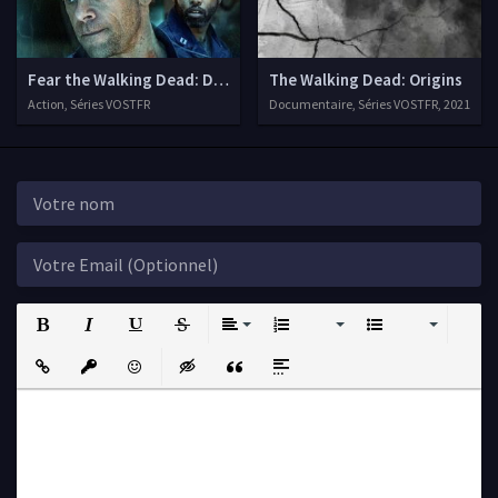
Fear the Walking Dead: Dead in the Water
The Walking Dead: Origins
Action, Séries VOSTFR
Documentaire, Séries VOSTFR, 2021
Bold
Italic
Underline
Strikethrough
Align
Ordered List
Unordered List
Insert Link
Insert protected link
Emoticons
Insert hidden text
Insert Quote
Insert spoiler