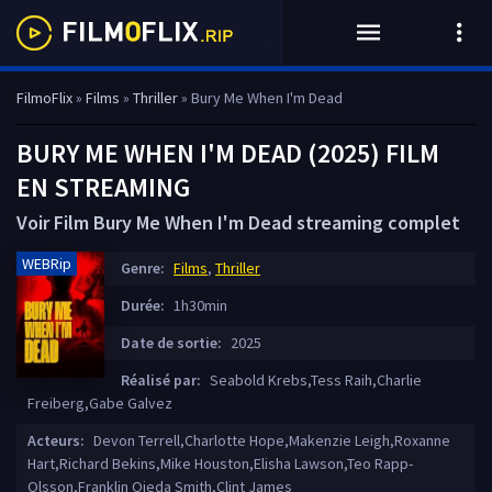
FilmoFlix
»
Films
»
Thriller
» Bury Me When I'm Dead
BURY ME WHEN I'M DEAD (2025) FILM
EN STREAMING
Voir Film Bury Me When I'm Dead streaming complet
WEBRip
Genre:
Films
,
Thriller
Durée:
1h30min
Date de sortie:
2025
Réalisé par:
Seabold Krebs,Tess Raih,Charlie
Freiberg,Gabe Galvez
Acteurs:
Devon Terrell,Charlotte Hope,Makenzie Leigh,Roxanne
Hart,Richard Bekins,Mike Houston,Elisha Lawson,Teo Rapp-
Olsson,Franklin Ojeda Smith,Clint James