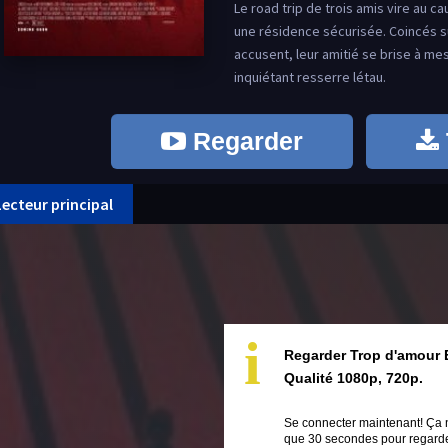
Le road trip de trois amis vire au 
une résidence sécurisée. Coincés su
accusent, leur amitié se brise à me
inquiétant resserre létau.
Regarder
Lecteur principal
i
Regarder Trop d'amour 
Qualité 1080p, 720p.
Se connecter maintenant! Ça 
que 30 secondes pour regarder