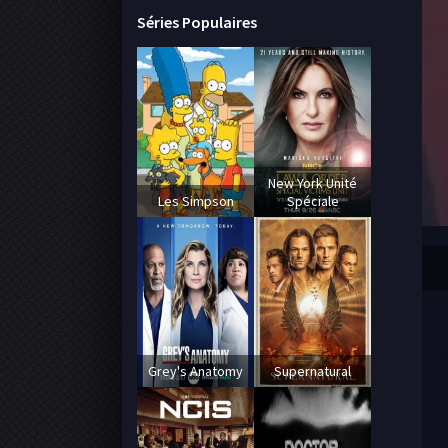
Séries Populaires
New York Unité
Les Simpson
Spéciale
Grey's Anatomy
Supernatural