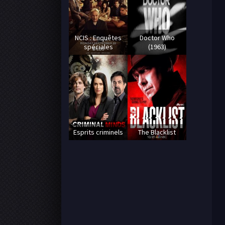
NCIS : Enquêtes
Doctor Who
spéciales
(1963)
Esprits criminels
The Blacklist