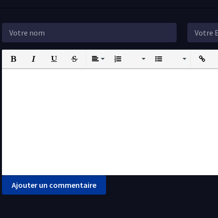
Bold
Italic
Underline
Strikethrough
Align
Ordered List
Unordered List
Insert L
I
Ajouter un commentaire