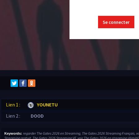
Se connecter
Lien 1 :
YOUNETU
Lien 2 :
DOOD
regarder The Gates 2026 en Streaming, The Gates 2026 Streaming Français, v
Keywords:
Streaming gratuit, The Gates 2026 Streaming VF, voir The Gates 2026 en streaming illimité