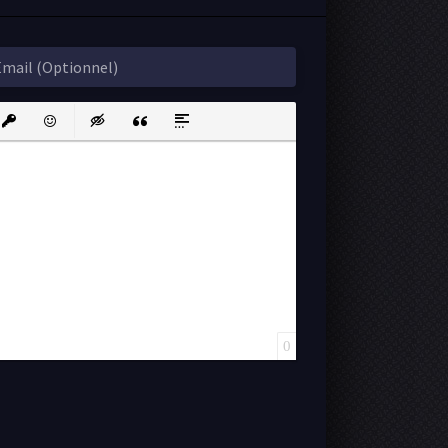
ink
nsert protected link
Emoticons
Insert hidden text
Insert Quote
Insert spoiler
0