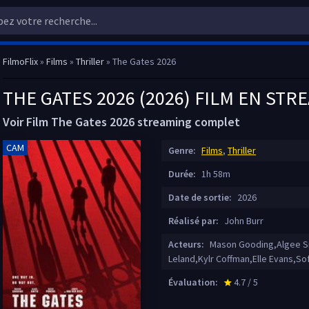
FilmoFlix
»
Films
»
Thriller
» The Gates 2026
THE GATES 2026 (2026) FILM EN STR
Voir Film The Gates 2026 streaming complet
CAM
Genre:
Films
,
Thriller
Durée:
1h 58m
Date de sortie:
2026
Réalisé par:
John Burr
Acteurs:
Mason Gooding,Algee Sm
Leland,Kylr Coffman,Elle Evans,Sof
Évaluation:
4.7 / 5
star_rate