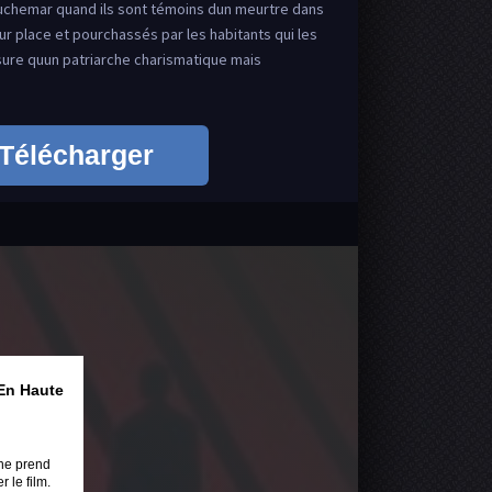
cauchemar quand ils sont témoins dun meurtre dans
r place et pourchassés par les habitants qui les
sure quun patriarche charismatique mais
Télécharger
En Haute
ne prend
 le film.