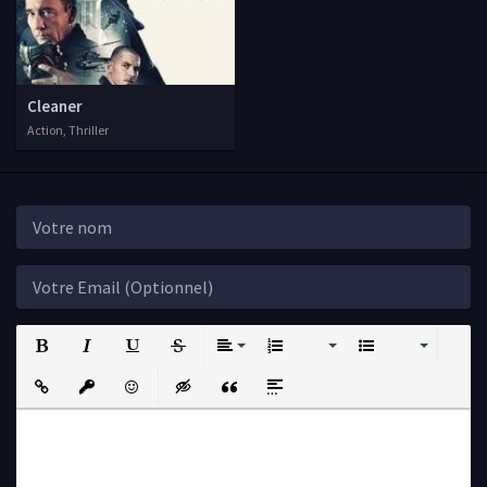
Cleaner
Action, Thriller
Bold
Italic
Underline
Strikethrough
Align
Ordered List
Unordered List
Insert Link
Insert protected link
Emoticons
Insert hidden text
Insert Quote
Insert spoiler