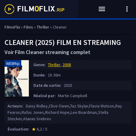
FilmoFlix
»
Films
»
Thriller
» Cleaner
CLEANER (2025) FILM EN STREAMING
Voir Film Cleaner streaming complet
WEBRip
Genre:
Thriller
,
2008
Durée:
1h 36m
Date de sortie:
2025
Réalisé par:
Martin Campbell
Acteurs:
Daisy Ridley,Clive Owen,Taz Skylar,Flavia Watson,Ray
Fearon,Rufus Jones,Richard Hope,Lee Boardman,Stella
Stocker,Atanas Srebrev
Évaluation:
4,2 / 5
star_rate