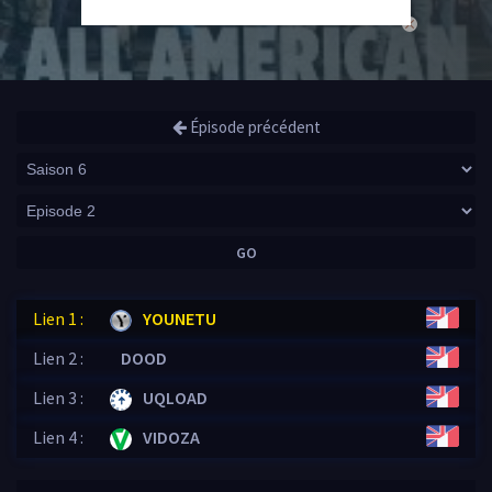
close
Épisode précédent
GO
Lien 1 :
YOUNETU
Lien 2 :
DOOD
Lien 3 :
UQLOAD
Lien 4 :
VIDOZA