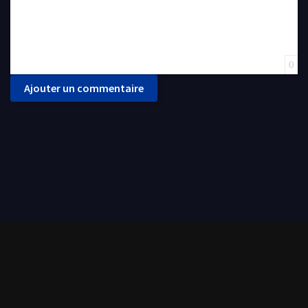
0
Ajouter un commentaire
FilmoFlix met à votre disposition une grande panoplie de films et séries de tout