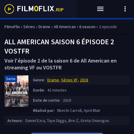
FilmoFlix
»
Séries
»
Drame
»
All American
»
6 season
» 2 episode
ALL AMERICAN SAISON 6 ÉPISODE 2
VOSTFR
Voir l'épisode 2 de la saison 6 de All American en
streaming VF ou VOSTFR
Serie
Genre:
Drame
,
Séries VF
,
2018
Durée:
42 minutes
Date de sortie:
2018
Réalisé par:
Nkechi Carroll, April Blair
Acteurs:
Daniel Ezra, Taye Diggs, Bre-Z, Greta Onieogou