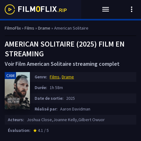
FilmoFlix
»
Films
»
Drame
» American Solitaire
AMERICAN SOLITAIRE (2025) FILM EN
STREAMING
Voir Film American Solitaire streaming complet
CAM
Genre:
Films
,
Drame
Durée:
1h 58m
Date de sortie:
2025
Réalisé par:
Aaron Davidman
Acteurs:
Joshua Close,Joanne Kelly,Gilbert Owuor
Évaluation:
4.1 / 5
star_rate