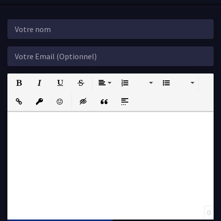
Bold
Italic
Underline
Strikethrough
Align
Ordered List
Unordered List
Insert Link
Insert protected link
Emoticons
Insert hidden text
Insert Quote
Insert spoiler
0