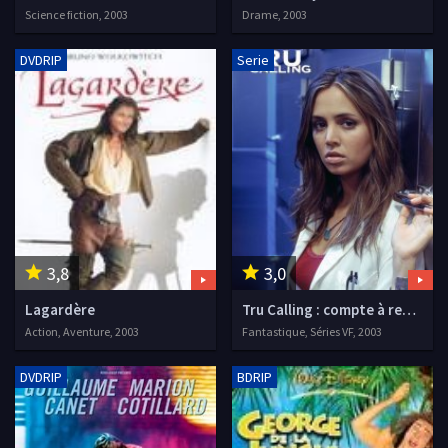
Science fiction, 2003
Drame, 2003
DVDRIP
Serie
3,8
3,0
Lagardère
Tru Calling : compte à rebours
Action, Aventure, 2003
Fantastique, Séries VF, 2003
DVDRIP
BDRIP