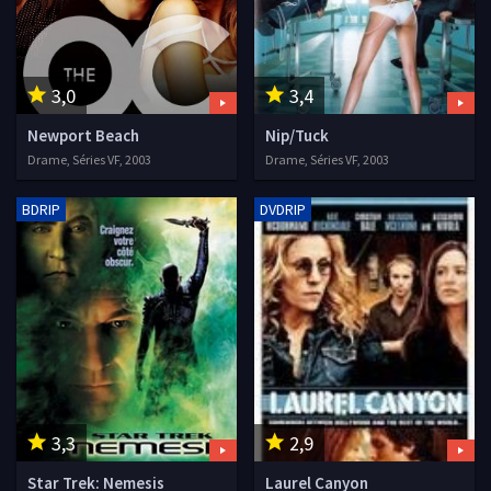
3,0
3,4
Newport Beach
Nip/Tuck
Drame, Séries VF, 2003
Drame, Séries VF, 2003
BDRIP
DVDRIP
3,3
2,9
Star Trek: Nemesis
Laurel Canyon