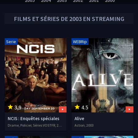
2005
2004
2003
2002
2001
2000
FILMS ET SÉRIES DE
2003
EN STREAMING
Serie
WEBRip
3,9
4.5
NCIS : Enquêtes spéciales
Alive
Drame, Policier, Séries VOSTFR, 2003
Action, 2003