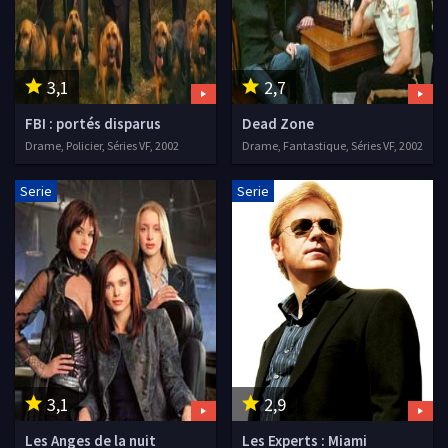
3,1
2,7
FBI : portés disparus
Dead Zone
Drame, Policier, Séries VF, 2002
Drame, Fantastique, Séries VF, 2002
Serie
Serie
3,1
2,9
Les Anges de la nuit
Les Experts : Miami