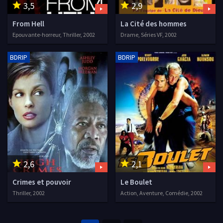
3,5
2,9
From Hell
La Cité des hommes
Epouvante-horreur, Thriller, 2002
Drame, Séries VF, 2002
BDRIP
BDRIP
2,6
2,1
Crimes et pouvoir
Le Boulet
Thriller, 2002
Action, Aventure, Comédie, 2002