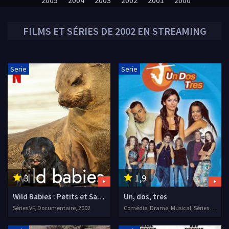
2005
2004
2003
2002
2001
2000
FILMS ET SÉRIES DE
2002
EN STREAMING
Serie
Serie
3
1,9
Wild Babies : Petits et Sauvages
Un, dos, tres
Séries VF, Documentaire, 2002
Comédie, Drame, Musical, Séries VF, 2002