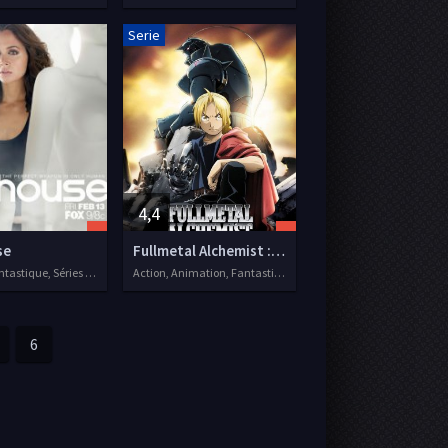
Serie
4,4
se
Fullmetal Alchemist : Brotherhood
Drame, Fantastique, Séries VF, 2009
Action, Animation, Fantastique, Séries VF, 2009
6