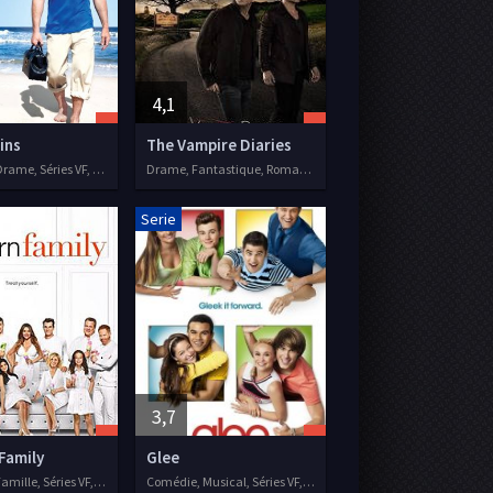
4,1
ins
The Vampire Diaries
Comédie, Drame, Séries VF, 2009
Drame, Fantastique, Romance, Séries VF, 2009
Serie
3,7
Family
Glee
Comédie, Famille, Séries VF, 2009
Comédie, Musical, Séries VF, 2009