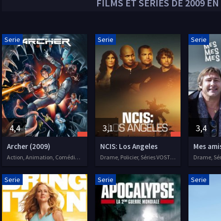
FILMS ET SÉRIES DE
2009
EN
Serie
Serie
Serie
4,4
3,1
3,4
Archer (2009)
NCIS: Los Angeles
Action, Animation, Comédie, Séries VOSTFR, 2009
Drame, Policier, Séries VOSTFR, 2009
Drame, Sér
Serie
Serie
Serie