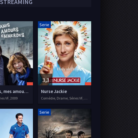
 STREAMING
Serie
3,3
Mes amis, mes amours, mes emmerdes
Nurse Jackie
ies VF, 2009
Comédie, Drame, Séries VF, 2009
Serie