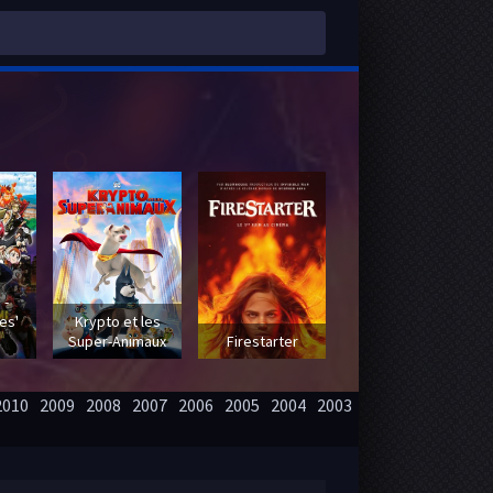
 -
es'
Krypto et les
Super-Animaux
Firestarter
2010
2009
2008
2007
2006
2005
2004
2003