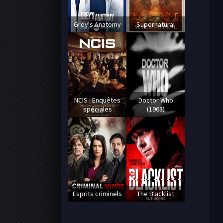
Grey's Anatomy
Supernatural
NCIS : Enquêtes
Doctor Who
spéciales
(1963)
Esprits criminels
The Blacklist