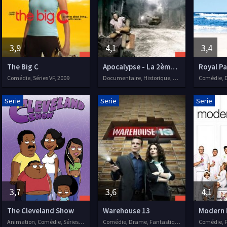
3,9
4,1
3,4
The Big C
Apocalypse - La 2ème Guerre Mondiale
Royal Pa
Comédie, Séries VF, 2009
Documentaire, Historique, Séries VF, 2009
Serie
Serie
Serie
3,7
3,6
4,1
The Cleveland Show
Warehouse 13
Modern 
Animation, Comédie, Séries VF, 2009
Comédie, Drame, Fantastique, Science fiction, Séries VF, 2009