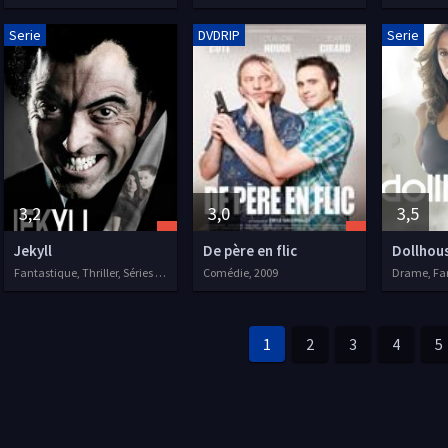
Serie
DVDRIP
Serie
3,2
3,0
3,5
Jekyll
De père en flic
Dollhou
Fantastique, Thriller, Séries VF, 2009
Comédie, 2009
1
2
3
4
5