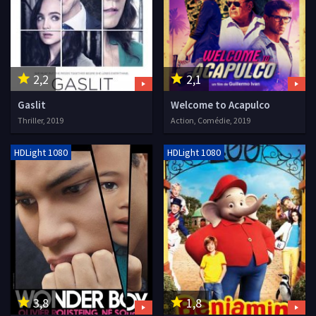
2,2
2,1
Gaslit
Welcome to Acapulco
Thriller, 2019
Action, Comédie, 2019
HDLight 1080
HDLight 1080
3,8
1,8