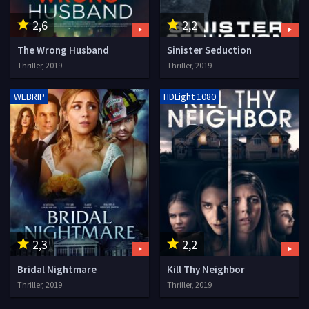
2,6
2,2
The Wrong Husband
Sinister Seduction
Thriller, 2019
Thriller, 2019
WEBRIP
HDLight 1080
2,3
2,2
Bridal Nightmare
Kill Thy Neighbor
Thriller, 2019
Thriller, 2019