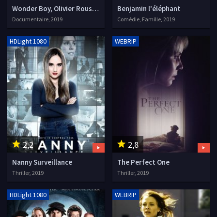
Wonder Boy, Olivier Rousteing, Né Sous X
Benjamin l'éléphant
Documentaire, 2019
Comédie, Famille, 2019
HDLight 1080
WEBRIP
2,2
2,8
Nanny Surveillance
The Perfect One
Thriller, 2019
Thriller, 2019
HDLight 1080
WEBRIP