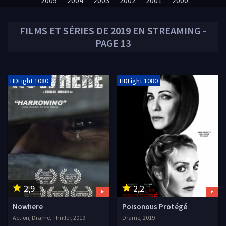
2005
2004
2003
2002
2001
2000
FILMS ET SÉRIES DE
2019
EN STREAMING -
PAGE 13
HDLight 1080
HDLight 1080
2,9
2,2
Nowhere
Poisonous Protégé
Action, Drame, Thriller, 2019
Drame, 2019