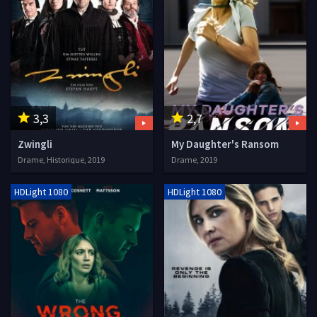
3,3
2,7
Zwingli
My Daughter's Ransom
Drame, Historique, 2019
Drame, 2019
HDLight 1080
HDLight 1080