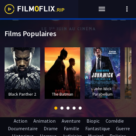
Films Populaires
John Wick
T
Black Panther 2
The Batman
Parabellum
Action
Animation
Aventure
Biopic
Comédie
Documentaire
Drame
Famille
Fantastique
Guerre