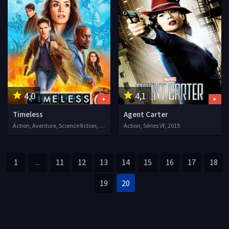
4,0
4,1
Timeless
Agent Carter
Action, Aventure, Science fiction, Séries VF, 2016
Action, Séries VF, 2015
1
...
11
12
13
14
15
16
17
18
19
20