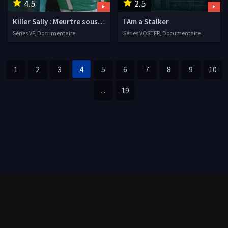
4.5
2.5
Killer Sally : Meurtre sous stéroïdes
I Am a Stalker
Séries VF, Documentaire
Séries VOSTFR, Documentaire
1
2
3
4
5
6
7
8
9
10
...
19