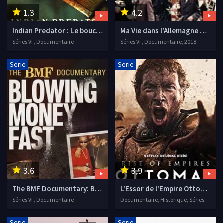
1.3
4.2
Indian Predator : Le boucher de Delhi
Ma Vie dans l’Allemagne d’Hitler
Séries VF, Documentaire
Séries VF, Documentaire, 2018
Serie
Serie
3.6
3,9
The BMF Documentary: Blowing Money Fast
L'Essor de l'Empire Ottoman
Séries VF, Documentaire
Documentaire, Historique, Séries VF, 2020
Serie
Serie