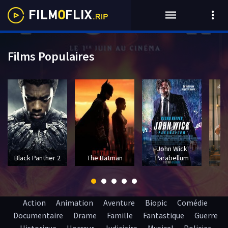
Films Populaires
John Wick
T
Black Panther 2
The Batman
Parabellum
Action
Animation
Aventure
Biopic
Comédie
Documentaire
Drame
Famille
Fantastique
Guerre