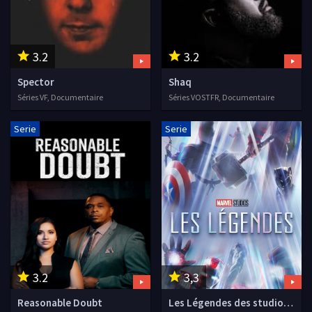
3.2
3.2
Spector
Shaq
Séries VF, Documentaire
Séries VOSTFR, Documentaire
Serie
Serie
3.2
3,3
Reasonable Doubt
Les Légendes des studios Marvel