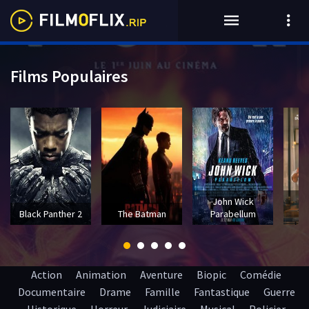
Films Populaires
John Wick
T
Black Panther 2
The Batman
Parabellum
Action
Animation
Aventure
Biopic
Comédie
Documentaire
Drame
Famille
Fantastique
Guerre