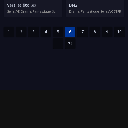
Vers les étoiles
DMZ
Séries VF, Drame, Fantastique, Science fiction, Thriller
Drame, Fantastique, Séries VOSTFR
1
2
3
4
5
6
7
8
9
10
...
22