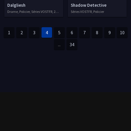
Dalgliesh
Shadow Detective
Drame, Policier, Séries VOSTFR, 2021
Séries VOSTFR, Policier
1
2
3
4
5
6
7
8
9
10
...
34