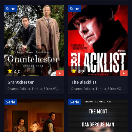
Serie
Serie
4,0
4,2
Grantchester
The Blacklist
Drame, Policier, Thriller, Séries VF, 2014
Drame, Policier, Thriller, Séries VOSTFR, 2013
Serie
Serie