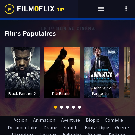
Films Populaires
John Wick
T
Black Panther 2
The Batman
Parabellum
Action
Animation
Aventure
Biopic
Comédie
Documentaire
Drame
Famille
Fantastique
Guerre