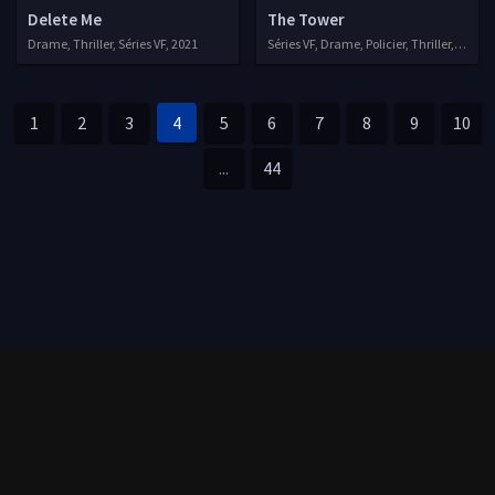
Delete Me
The Tower
Drame, Thriller, Séries VF, 2021
Séries VF, Drame, Policier, Thriller, 2021
1
2
3
4
5
6
7
8
9
10
...
44