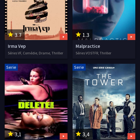
3.7
1.3
Irma Vep
Malpractice
Séries VF, Comédie, Drame, Thriller
Séries VOSTFR, Thriller
Serie
Serie
3,1
3,4