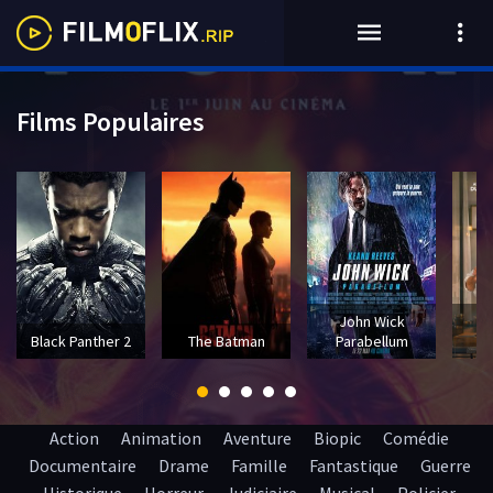
Films Populaires
John Wick
T
Black Panther 2
The Batman
Parabellum
Action
Animation
Aventure
Biopic
Comédie
Documentaire
Drame
Famille
Fantastique
Guerre