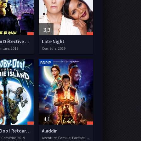
3,3
Pokémon Détective Pikachu
Late Night
enture, 2019
Comédie, 2019
BDRIP
4,1
Scooby-Doo ! Retour sur l'île aux zombies
Aladdin
, Comédie, 2019
Aventure, Famille, Fantastique, 2019