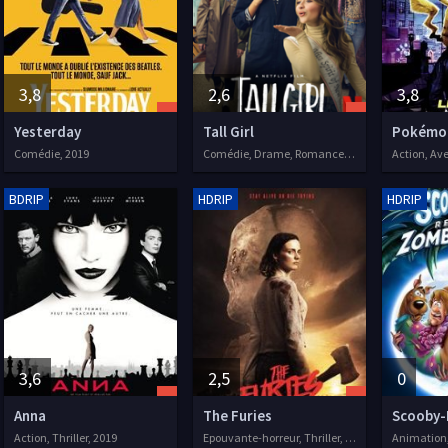
3,8
2,6
3,8
Yesterday
Tall Girl
Comédie, 2019
Comédie, Drame, Romance, 2019
Action, Av
BDRIP
HDRIP
HDRIP
3,6
2,5
0
Anna
The Furies
Action, Thriller, 2019
Epouvante-horreur, Thriller, 2019
Animation