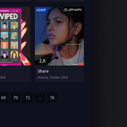
HDRIP
2,8
Share
2019
Drame, Thriller, 2019
69
70
71
...
76