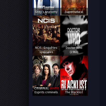
Grey's Anatomy
Supernatural
NCIS : Enquêtes
Doctor Who
spéciales
(1963)
Esprits criminels
The Blacklist