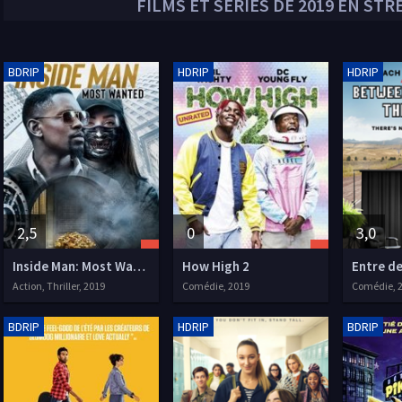
FILMS ET SÉRIES DE
2019
EN STRE
BDRIP
HDRIP
HDRIP
2,5
0
3,0
Inside Man: Most Wanted
How High 2
Action, Thriller, 2019
Comédie, 2019
Comédie, 
BDRIP
HDRIP
BDRIP