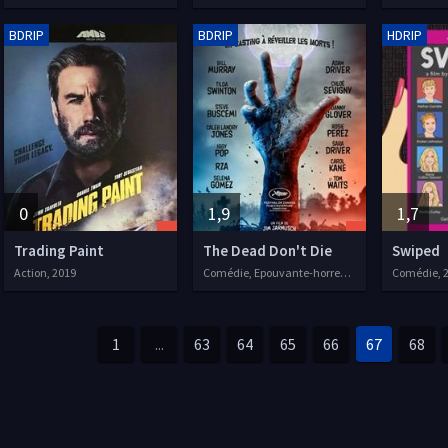
BDRIP
BDRIP
HDRIP
0
1,9
1,7
Trading Paint
The Dead Don't Die
Swiped
Action, 2019
Comédie, Epouvante-horreur, 2019
Comédie, 
1
...
63
64
65
66
67
68