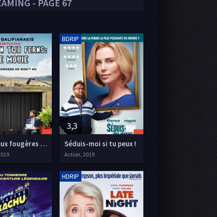
AMING - PAGE 67
BDRIP
3,3
Entre deux fougères : Le film
Séduis-moi si tu peux !
2019
Action, 2019
HDRIP