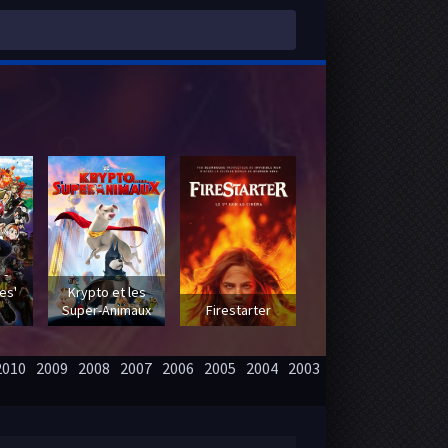
 -
es'
Krypto et les
Super-Animaux
Firestarter
2010
2009
2008
2007
2006
2005
2004
2003