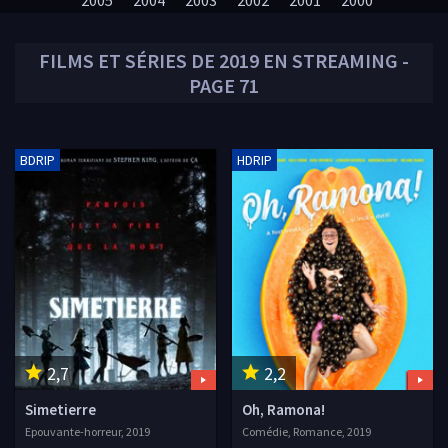
2005
2004
2003
2002
2001
2000
FILMS ET SÉRIES DE
2019
EN STREAMING -
PAGE 71
BDRIP
HDRIP
2,7
2,2
Simetierre
Oh, Ramona!
Epouvante-horreur, 2019
Comédie, Romance, 2019