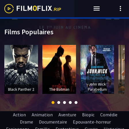
Films Populaires
John Wick
T
Black Panther 2
The Batman
Parabellum
Action
Animation
Aventure
Biopic
Comédie
Drame
Documentaire
Epouvante-horreur