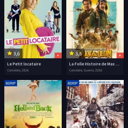
3,6
3,8
Le Petit locataire
La Folle Histoire de Max et Léon
Comédie, 2016
Comédie, Guerre, 2016
BDRIP
BDRIP