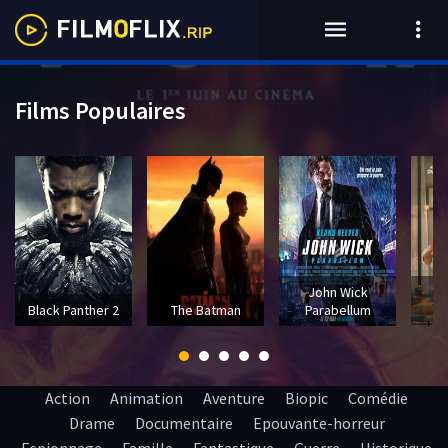
Films Populaires
John Wick
T
Black Panther 2
The Batman
Parabellum
Action
Animation
Aventure
Biopic
Comédie
Drame
Documentaire
Epouvante-horreur