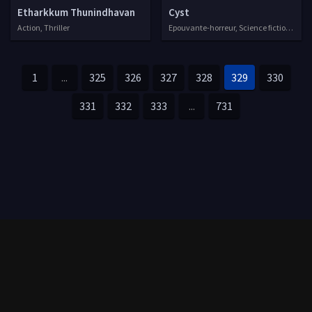
Etharkkum Thunindhavan
Cyst
Action, Thriller
Epouvante-horreur, Science fiction, 2020
1
...
325
326
327
328
329
330
331
332
333
...
731