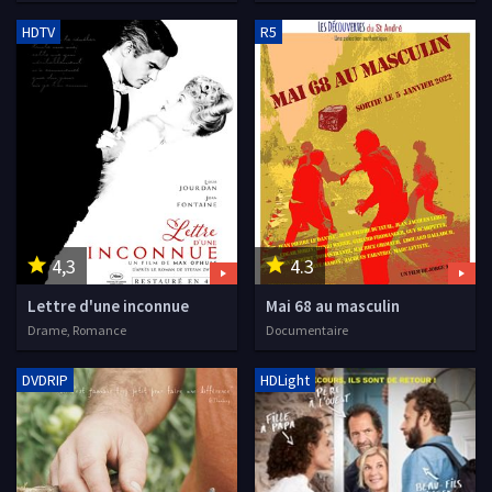
HDTV
R5
4,3
4.3
Lettre d'une inconnue
Mai 68 au masculin
Drame, Romance
Documentaire
DVDRIP
HDLight