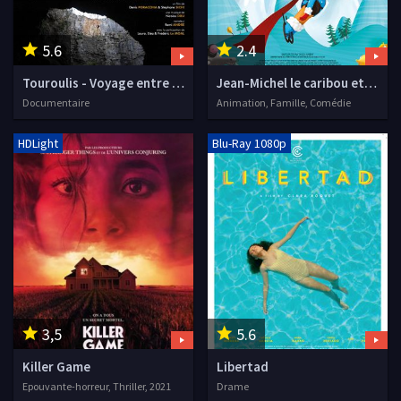
5.6
2.4
Touroulis - Voyage entre le Larzac et le Causse Comtal
Jean-Michel le caribou et les histoires d'amour interdites
Documentaire
Animation, Famille, Comédie
HDLight
Blu-Ray 1080p
3,5
5.6
Killer Game
Libertad
Epouvante-horreur, Thriller, 2021
Drame