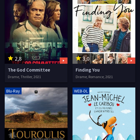
2,8
3,0
The God Committee
Finding You
Drame, Thriller, 2021
Drame, Romance, 2021
Blu-Ray
WEB-DL