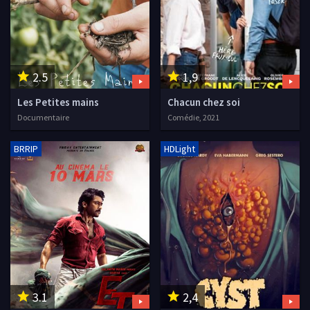
2.5
1,9
Les Petites mains
Chacun chez soi
Documentaire
Comédie, 2021
BRRIP
HDLight
3.1
2,4