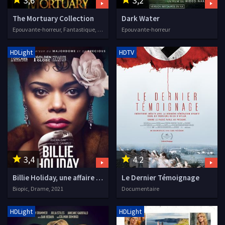
3,6
3,2
The Mortuary Collection
Dark Water
Epouvante-horreur, Fantastique, 2021
Epouvante-horreur
HDLight
HDTV
3,4
4.2
Billie Holiday, une affaire d'état
Le Dernier Témoignage
Biopic, Drame, 2021
Documentaire
HDLight
HDLight