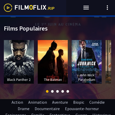
Films Populaires
John Wick
T
Black Panther 2
The Batman
Parabellum
Action
Animation
Aventure
Biopic
Comédie
Drame
Documentaire
Epouvante-horreur