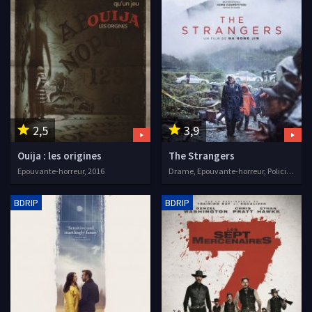
2,5
3,9
Ouija : les origines
The Strangers
Epouvante-horreur, 2016
Drame, Epouvante-horreur, Policier, Thriller, 2016
BDRIP
BDRIP