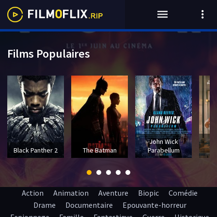
Films Populaires
John Wick
T
Black Panther 2
The Batman
Parabellum
Action
Animation
Aventure
Biopic
Comédie
Drame
Documentaire
Epouvante-horreur