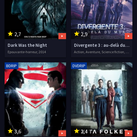
2,7
2,9
Dark Was the Night
Divergente 3 : au-delà du mur
Epouvante-horreur, 2014
Action, Aventure, Science fiction, 2016
BDRIP
DVDRIP
3,6
2,4