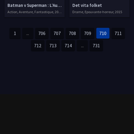
Batman v Superman : L’Aube de la Justice
Det vita folket
Action, Aventure, Fantastique, 2016
Drame, Epouvante-horreur, 2015
1
...
706
707
708
709
710
711
712
713
714
...
731