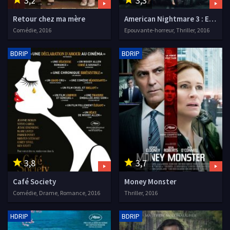
3,2
3,3
Retour chez ma mère
American Nightmare 3 : Elections
Comédie, 2016
Epouvante-horreur, Thriller, 2016
BDRIP
BDRIP
3,8
3,7
Café Society
Money Monster
Comédie, Drame, Romance, 2016
Thriller, 2016
HDRIP
BDRIP