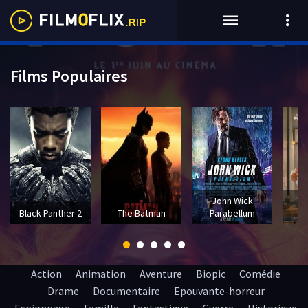
Films Populaires
John Wick
T
Black Panther 2
The Batman
Parabellum
Action
Animation
Aventure
Biopic
Comédie
Drame
Documentaire
Epouvante-horreur