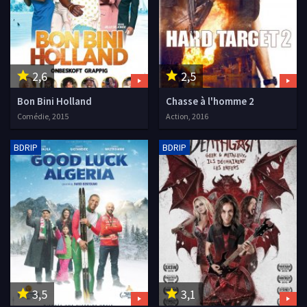
2,6
2,5
Bon Bini Holland
Chasse à l'homme 2
Comédie, 2015
Action, 2016
BDRIP
BDRIP
3,5
3,1