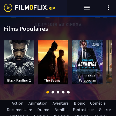
Films Populaires
John Wick
T
Black Panther 2
The Batman
Parabellum
Action
Animation
Aventure
Biopic
Comédie
Documentaire
Drame
Famille
Fantastique
Guerre