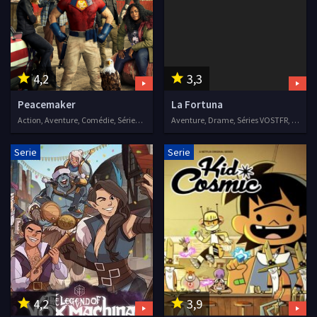
4,2
3,3
Peacemaker
La Fortuna
Action, Aventure, Comédie, Séries VOSTFR
Aventure, Drame, Séries VOSTFR, 2021
Serie
Serie
4,2
3,9