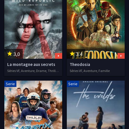
3,0
3.4
La montagne aux secrets
Theodosia
Séries VF, Aventure, Drame, Thriller, 2021
Séries VF, Aventure, Famille
Serie
Serie