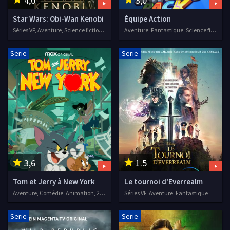
4,0
3,0
Star Wars: Obi-Wan Kenobi
Équipe Action
Séries VF, Aventure, Science fiction, Action
Aventure, Fantastique, Science fiction, Animation, Séries VF, 2021
Serie
Serie
3,6
1.5
Tom et Jerry à New York
Le tournoi d'Everrealm
Aventure, Comédie, Animation, 2021
Séries VF, Aventure, Fantastique
Serie
Serie