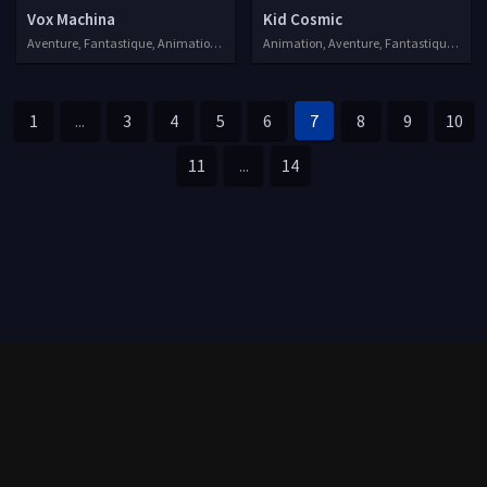
Vox Machina
Kid Cosmic
Aventure, Fantastique, Animation, Séries VF
Animation, Aventure, Fantastique, Séries VF, 2021
1
...
3
4
5
6
7
8
9
10
11
...
14