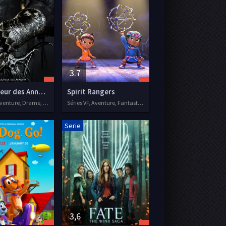
3.7
Le Seigneur des Anneaux : Les Anneaux de Pouvoir
Spirit Rangers
Séries VF, Aventure, Drame, Fantastique
Séries VF, Aventure, Fantastique, Animation, Famille
Serie
3,6