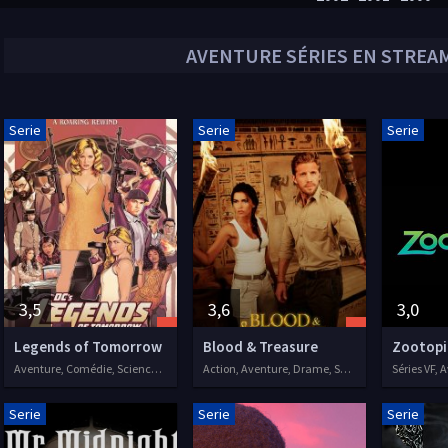
AVENTURE
SÉRIES EN STREAM
Serie
Serie
Serie
3,5
3,6
3,0
Legends of Tomorrow
Blood & Treasure
Zootopi
Aventure, Comédie, Science fiction, Séries VOSTFR, 2016
Action, Aventure, Drame, Séries VF, 2019
Serie
Serie
Serie