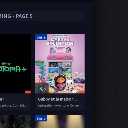
ING - PAGE 5
Serie
3,5
e+
Gabby et la maison magique
Séries VF, Aventure, Comédie, Animation, Famille
Animation, Aventure, Comédie, Séries VF, 2021
Serie