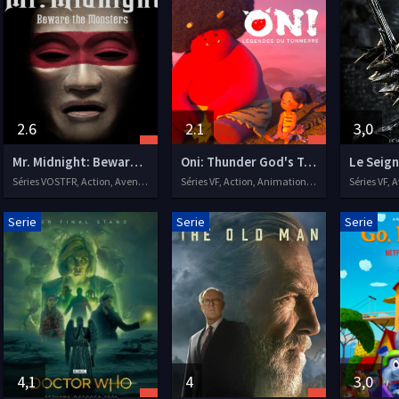
2.6
2.1
3,0
Mr. Midnight: Beware the Monsters
Oni: Thunder God's Tale
Séries VOSTFR, Action, Aventure, Comédie
Séries VF, Action, Animation, Aventure
Serie
Serie
Serie
4,1
4
3,0