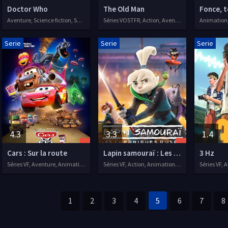
Doctor Who
The Old Man
Fonce, t
Aventure, Science fiction, Séries VF, 2005
Séries VOSTFR, Action, Aventure, Drame
Serie
Serie
Serie
4.3
3.3
1.4
Cars : Sur la route
Lapin samouraï : Les chroniques d'Usagi
3 Hz
Séries VF, Aventure, Animation, Famille
Séries VF, Action, Animation, Aventure
Séries VF, 
1
2
3
4
5
6
7
8