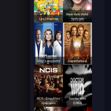
New York Unité
Les Simpson
Spéciale
Grey's Anatomy
Supernatural
NCIS : Enquêtes
Doctor Who
spéciales
(1963)