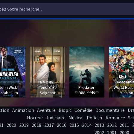
My Hero
Academia
John Wick
Tendre Et
Predator:
World Hero
Parabellum
Saignant
Badlands
Mission
ction
Animation
Aventure
Biopic
Comédie
Documentaire
Dr
Horreur
Judiciaire
Musical
Policier
Romance
Sci
21
2020
2019
2018
2017
2016
2015
2014
2013
2012
2011
2002
2001
2000