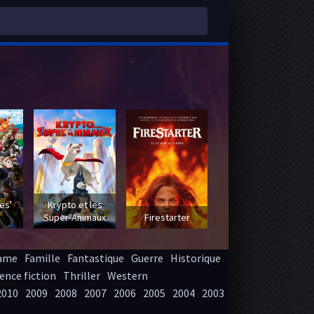
 -
es'
Krypto et les
Super-Animaux
Firestarter
ame
Famille
Fantastique
Guerre
Historique
ence fiction
Thriller
Western
2010
2009
2008
2007
2006
2005
2004
2003