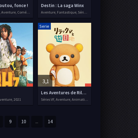
outou, fonce !
Destin : La saga Winx
Animation, Aventure, Comédie, Séries VF, 2021
Aventure, Fantastique, Séries VF, 2021
Serie
3,1
Les Aventures de Rilakkuma au parc d'attractions
Aventure, 2021
Séries VF, Aventure, Animation, Famille
9
10
...
14