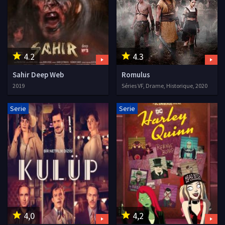
4.2
4.3
Sahir Deep Web
Romulus
2019
Séries VF, Drame, Historique, 2020
Serie
Serie
4,0
4,2