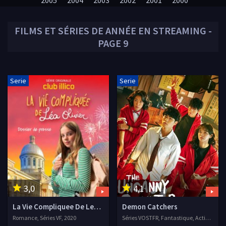
2005
2004
2003
2002
2001
2000
FILMS ET SÉRIES DE
ANNÉE
EN STREAMING -
PAGE 9
Serie
Serie
3,0
4,1
La Vie Compliquee De Lea Olivier
Demon Catchers
Romance, Séries VF, 2020
Séries VOSTFR, Fantastique, Action, 2020