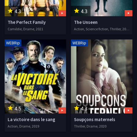
4.3
4.3
The Perfect Family
The Unseen
Comédie, Drame, 2021
Action, Science fiction, Thriller, 2016
WEBRip
WEBRip
4.5
4.3
La victoire dans le sang
Soupçons maternels
Action, Drame, 2019
Thriller, Drame, 2020