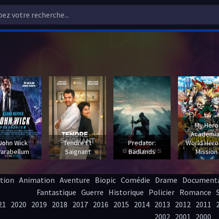
My Hero
Academia
John Wick
Tendre Et
Predator:
World Hero
Parabellum
Saignant
Badlands
Mission
tion
Animation
Aventure
Biopic
Comédie
Drame
Documenta
Fantastique
Guerre
Historique
Policier
Romance
21
2020
2019
2018
2017
2016
2015
2014
2013
2012
2011
2002
2001
2000