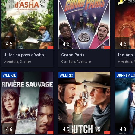
4.5
4.6
4.6
Jules au pays d’Asha
Grand Paris
Aventure, Drame
Comédie, Aventure
Aventure, 
WEB-DL
WEBRip
Blu-Ray 1
4.6
4.5
4.3