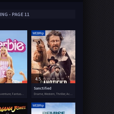
NG - PAGE 11
WEBRip
4.5
Sanctified
Comédie, Aventure, Fantastique
Drame, Western, Thriller, Action, Aventure
WEBRip