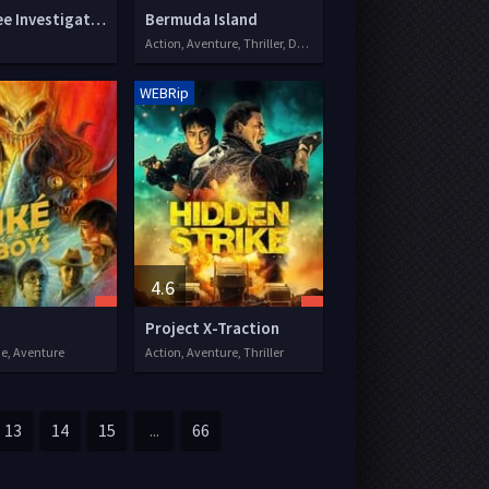
The Three Investigators and The Legacy of the Dragon
Bermuda Island
Action, Aventure, Thriller, Drame
WEBRip
4.6
Project X-Traction
e, Aventure
Action, Aventure, Thriller
13
14
15
...
66