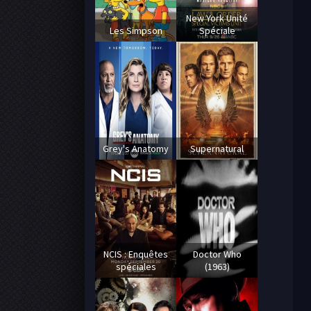
New York Unité
Les Simpson
Spéciale
Grey's Anatomy
Supernatural
NCIS : Enquêtes
Doctor Who
spéciales
(1963)