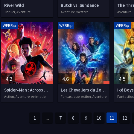
River Wild
Butch vs. Sundance
Thriller, Aventure
Aventure, Western
Aventure
WEBRip
WEBRip
WEBRip
4.2
4.6
4.5
Spider-Man : Across the Spider-Verse
Les Chevaliers du Zodiaque
Iké Boys
Action, Aventure, Animation
Fantastique, Action, Aventure
Fantastiqu
1
...
7
8
9
10
11
12