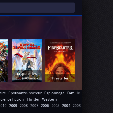
 -
es'
Krypto et les
Super-Animaux
Firestarter
ire
Epouvante-horreur
Espionnage
Famille
Science fiction
Thriller
Western
2010
2009
2008
2007
2006
2005
2004
2003