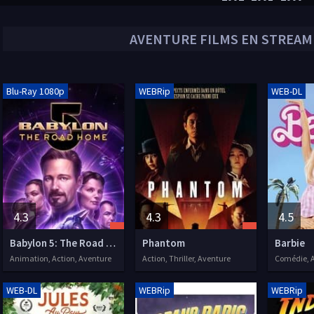
AVENTURE
FILMS EN STREAMI
Blu-Ray 1080p
WEBRip
WEB-DL
4.3
4.3
4.5
Babylon 5: The Road Home
Phantom
Barbie
Animation, Action, Aventure
Action, Thriller, Aventure
WEB-DL
WEBRip
WEBRip