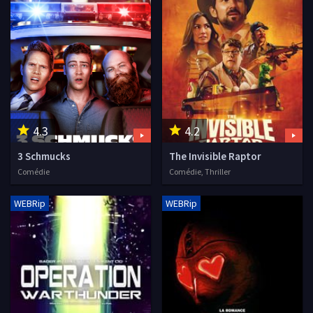
4.3
4.2
3 Schmucks
The Invisible Raptor
Comédie
Comédie, Thriller
WEBRip
WEBRip