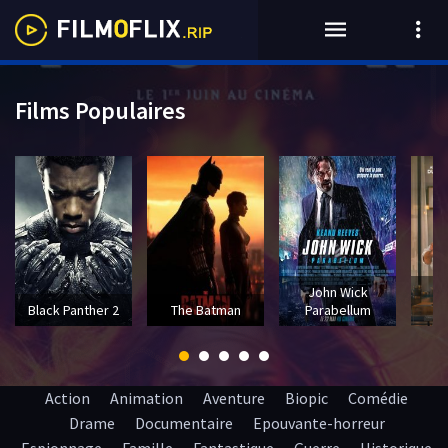
Films Populaires
John Wick
T
Black Panther 2
The Batman
Parabellum
Action
Animation
Aventure
Biopic
Comédie
Drame
Documentaire
Epouvante-horreur