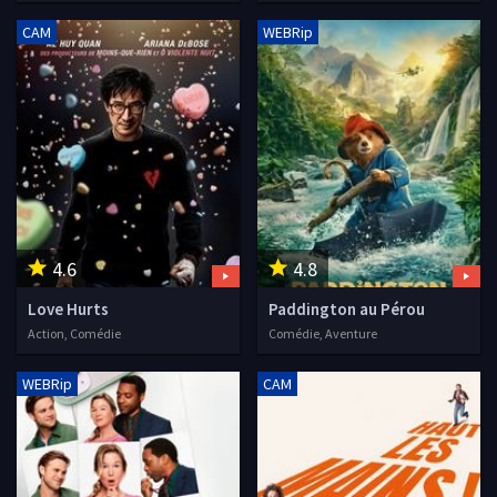
CAM
WEBRip
4.6
4.8
Love Hurts
Paddington au Pérou
Action, Comédie
Comédie, Aventure
WEBRip
CAM