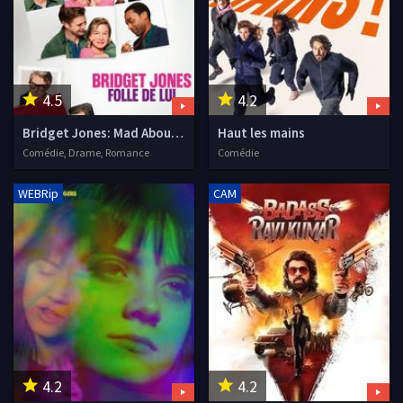
4.5
4.2
Bridget Jones: Mad About the Boy
Haut les mains
Comédie, Drame, Romance
Comédie
WEBRip
CAM
4.2
4.2