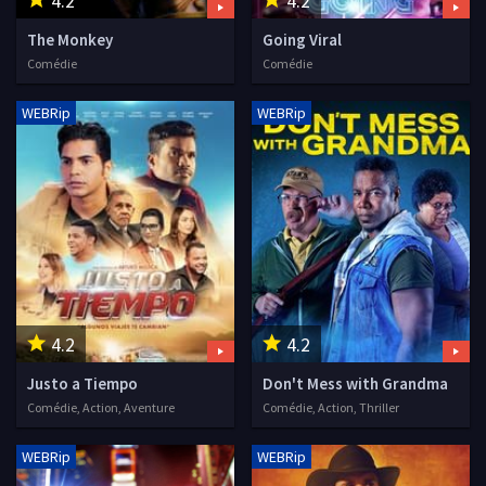
4.2
4.2
The Monkey
Going Viral
Comédie
Comédie
WEBRip
WEBRip
4.2
4.2
Justo a Tiempo
Don't Mess with Grandma
Comédie, Action, Aventure
Comédie, Action, Thriller
WEBRip
WEBRip