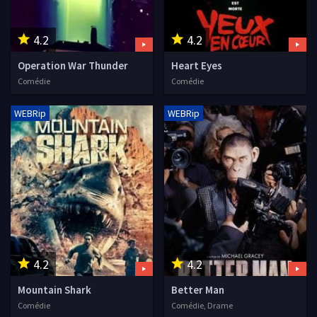
4.2
4.2
Operation War Thunder
Heart Eyes
Comédie
Comédie
WEBRip
WEBRip
4.2
4.2
Mountain Shark
Better Man
Comédie
Comédie, Drame