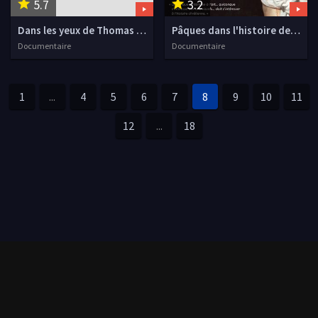
5.7
3.2
Dans les yeux de Thomas Pesquet (court)
Pâques dans l'histoire de l'art
Documentaire
Documentaire
1
...
4
5
6
7
8
9
10
11
12
...
18