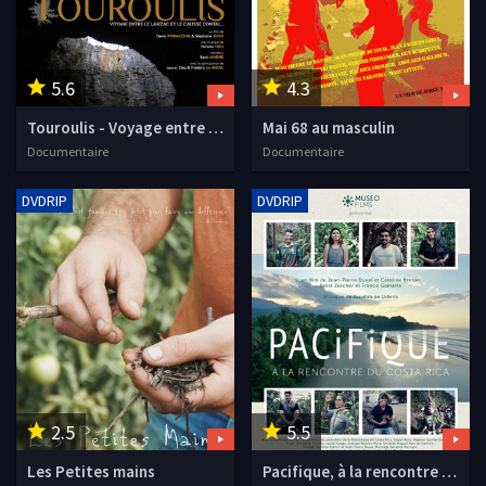
5.6
4.3
Touroulis - Voyage entre le Larzac et le Causse Comtal
Mai 68 au masculin
Documentaire
Documentaire
DVDRIP
DVDRIP
2.5
5.5
Les Petites mains
Pacifique, à la rencontre du Costa Rica