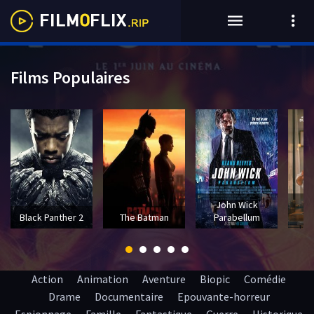
Films Populaires
John Wick
T
Black Panther 2
The Batman
Parabellum
Action
Animation
Aventure
Biopic
Comédie
Drame
Documentaire
Epouvante-horreur