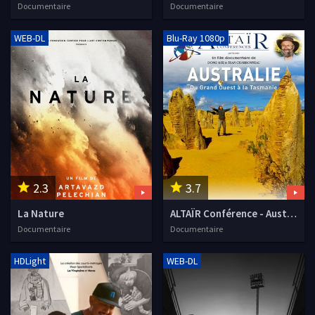
Documentaire
Documentaire
WEB-DL
Blu-Ray 1080p
2.3
3.7
La Nature
ALTAÏR Conférence - Australie, du grand Ouest à la Tasmanie
Documentaire
Documentaire
HDLight
WEB-DL