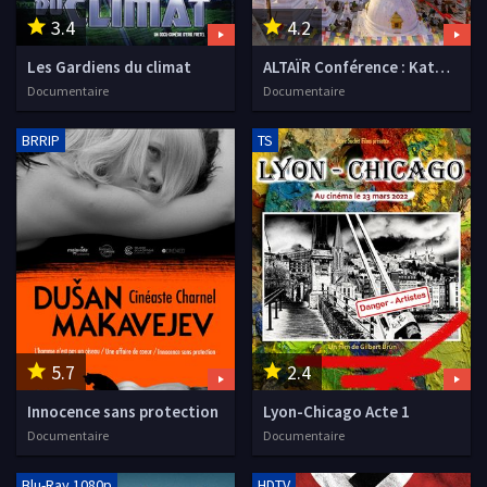
3.4
4.2
Les Gardiens du climat
ALTAÏR Conférence : Katmandou - Népal, Magie et couleurs
Documentaire
Documentaire
BRRIP
TS
5.7
2.4
Innocence sans protection
Lyon-Chicago Acte 1
Documentaire
Documentaire
Blu-Ray 1080p
HDTV