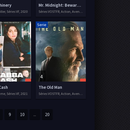
hinery
Mr. Midnight: Beware the Monsters
ller, Séries VF, 2020
Séries VOSTFR, Action, Aventure, Comédie
Serie
4
Cash
The Old Man
me, Séries VF, 2021
Séries VOSTFR, Action, Aventure, Drame
9
10
...
20