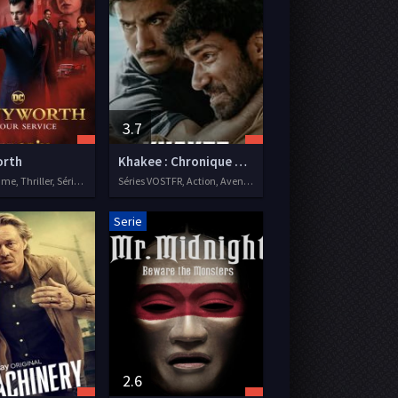
3.7
orth
Khakee : Chronique d'un flic du Bihar
Action, Drame, Thriller, Séries VF, 2019
Séries VOSTFR, Action, Aventure, Drame
Serie
2.6