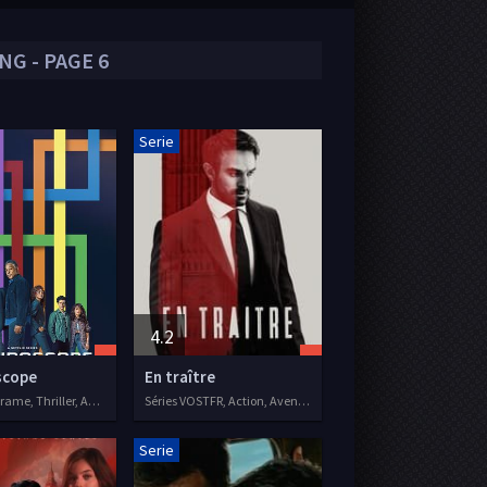
G - PAGE 6
Serie
4.2
scope
En traître
Séries VF, Drame, Thriller, Action
Séries VOSTFR, Action, Aventure, Drame
Serie