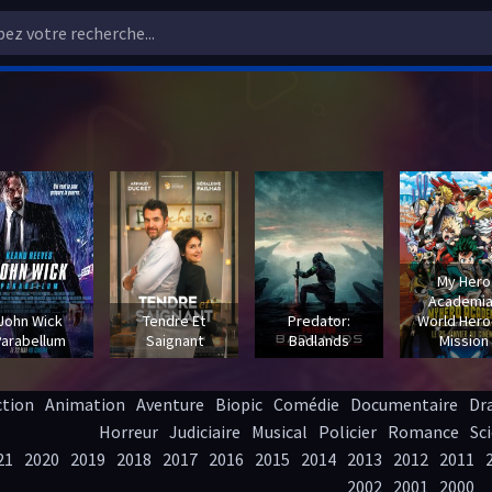
My Hero
Academia
John Wick
Tendre Et
Predator:
World Hero
Parabellum
Saignant
Badlands
Mission
ction
Animation
Aventure
Biopic
Comédie
Documentaire
Dr
Horreur
Judiciaire
Musical
Policier
Romance
Sci
21
2020
2019
2018
2017
2016
2015
2014
2013
2012
2011
2002
2001
2000