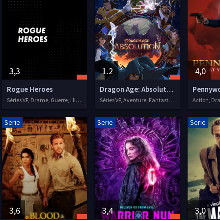
3,3
1.2
4,0
Rogue Heroes
Dragon Age: Absolution
Pennyw
Séries VF, Drame, Guerre, Historique, Action
Séries VF, Aventure, Fantastique, Action, Animation
Serie
Serie
Serie
3,6
3,4
3,0