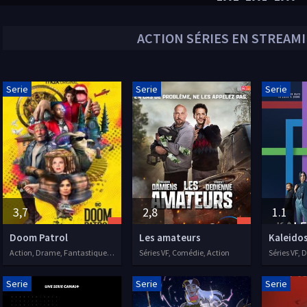
ACTION
SÉRIES EN STREAMIN
Serie
Serie
Serie
3,7
2,8
1.1
Doom Patrol
Les amateurs
Kaleido
Action, Drame, Fantastique, Séries VF, 2019
Séries VF, Comédie, Action
Serie
Serie
Serie