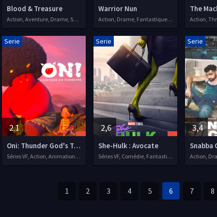
Blood & Treasure
Warrior Nun
The Mac
Action, Aventure, Drame, Séries VF, 2019
Action, Drame, Fantastique, Séries VF, 2020
Action, Thri
Serie
Serie
Serie
2.1
2,6
3,4
Oni: Thunder God's Tale
She-Hulk : Avocate
Snabba 
Séries VF, Action, Animation, Aventure
Séries VF, Comédie, Fantastique, Action, Judiciaire
Action, Dra
1
2
3
4
5
6
7
8