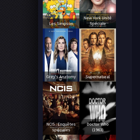
New York Unité
Les Simpson
Spéciale
Grey's Anatomy
Supernatural
NCIS : Enquêtes
Doctor Who
spéciales
(1963)