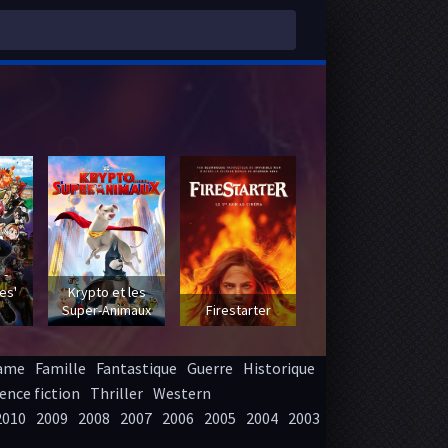
 -
es'
Krypto et les
Super-Animaux
Firestarter
ame
Famille
Fantastique
Guerre
Historique
ence fiction
Thriller
Western
2010
2009
2008
2007
2006
2005
2004
2003