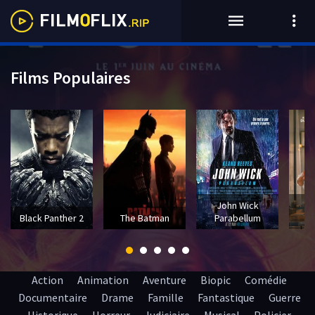
Films Populaires
John Wick
T
Black Panther 2
The Batman
Parabellum
Action
Animation
Aventure
Biopic
Comédie
Documentaire
Drame
Famille
Fantastique
Guerre