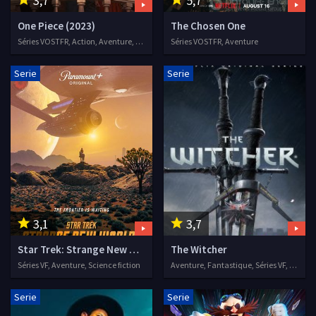
3,7
5,7
One Piece (2023)
The Chosen One
Séries VOSTFR, Action, Aventure, Fantastique
Séries VOSTFR, Aventure
Serie
Serie
3,1
3,7
Star Trek: Strange New Worlds
The Witcher
Séries VF, Aventure, Science fiction
Aventure, Fantastique, Séries VF, 2019
Serie
Serie