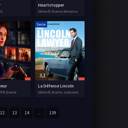
r
Heartstopper
21
Séries VF, Drame, Romance
Serie
3,1
yeur
La Défense Lincoln
STFR, Drame
Séries VF, Drame, Judiciaire
12
13
14
...
139