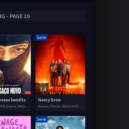
G - PAGE 10
Serie
3,4
veaux bandits
Nancy Drew
Séries VOSTFR, Drame, Western, Action
Drame, Policier, Séries VOSTFR, 2019
Serie