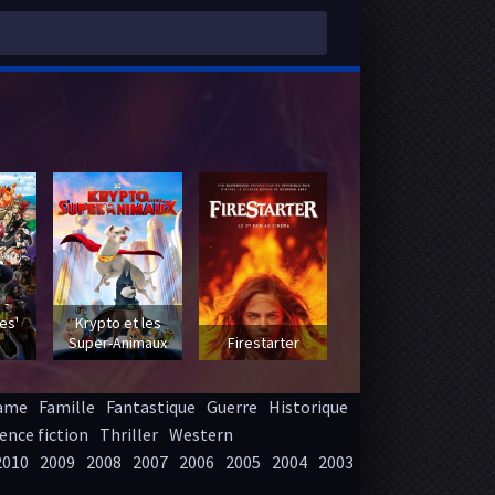
 -
es'
Krypto et les
Super-Animaux
Firestarter
ame
Famille
Fantastique
Guerre
Historique
ence fiction
Thriller
Western
2010
2009
2008
2007
2006
2005
2004
2003