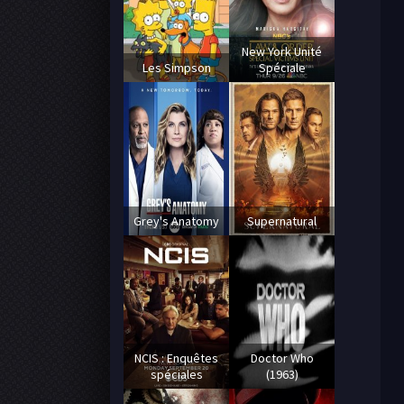
New York Unité
Les Simpson
Spéciale
Grey's Anatomy
Supernatural
NCIS : Enquêtes
Doctor Who
spéciales
(1963)