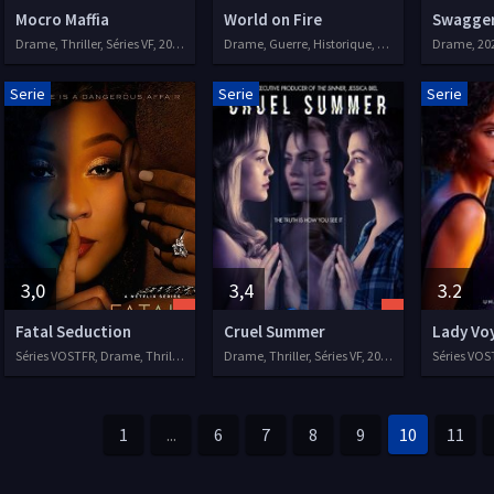
Mocro Maffia
World on Fire
Swagge
Drame, Thriller, Séries VF, 2018
Drame, Guerre, Historique, 2019
Drame, 20
Serie
Serie
Serie
3,0
3,4
3.2
Fatal Seduction
Cruel Summer
Lady Vo
Séries VOSTFR, Drame, Thriller
Drame, Thriller, Séries VF, 2021
Séries VO
1
...
6
7
8
9
10
11