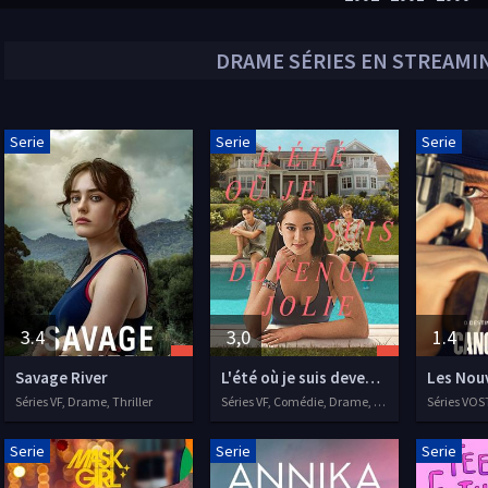
DRAME
SÉRIES EN STREAMIN
Serie
Serie
Serie
3.4
3,0
1.4
Savage River
L'été où je suis devenue jolie
Les Nou
Séries VF, Drame, Thriller
Séries VF, Comédie, Drame, Romance
Serie
Serie
Serie