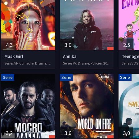
4.3
3.6
2.5
Mask Girl
Annika
Teenage
Séries VF, Comédie, Drame, Thriller
Séries VF, Drame, Policier, 2021
Serie
Serie
Serie
3,2
3,6
3,0