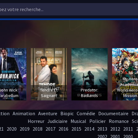
My Hero
Academia
John Wick
Tendre Et
Predator:
World Hero
Parabellum
Saignant
Badlands
Mission
ction
Animation
Aventure
Biopic
Comédie
Documentaire
Dr
Horreur
Judiciaire
Musical
Policier
Romance
Sci
21
2020
2019
2018
2017
2016
2015
2014
2013
2012
2011
2002
2001
2000