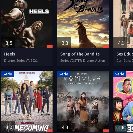
3,5
3,3
4,1
Heels
Song of the Bandits
Sex Edu
Drame, Séries VF, 2021
Séries VOSTFR, Drame, Action
Serie
Serie
Serie
3,0
4.3
1.6