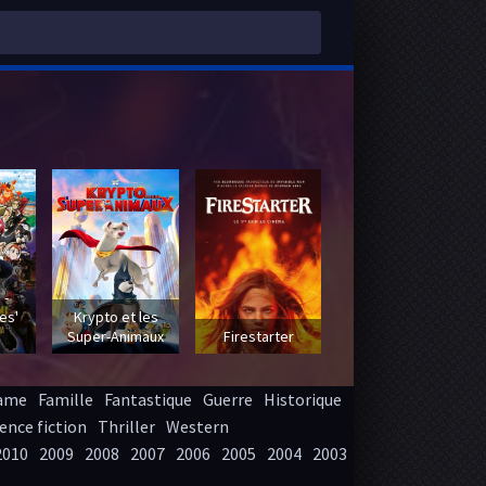
 -
es'
Krypto et les
Super-Animaux
Firestarter
ame
Famille
Fantastique
Guerre
Historique
ence fiction
Thriller
Western
2010
2009
2008
2007
2006
2005
2004
2003