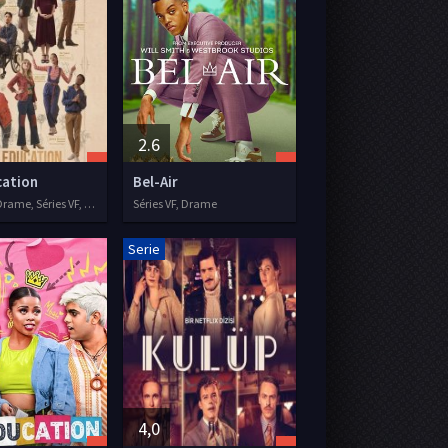
2.6
cation
Bel-Air
Comédie, Drame, Séries VF, 2019
Séries VF, Drame
Serie
4,0