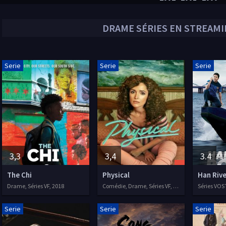
DRAME
SÉRIES EN STREAMIN
Serie
Serie
Serie
3,3
3,4
3.4
The Chi
Physical
Han Rive
Drame, Séries VF, 2018
Comédie, Drame, Séries VF, 2021
Serie
Serie
Serie