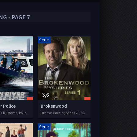
G - PAGE 7
Serie
3,6
r Police
Brokenwood
Séries VOSTFR, Drame, Policier, Action
Drame, Policier, Séries VF, 2014
Serie