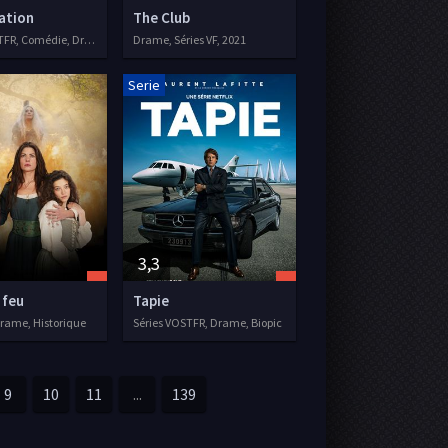
ation
The Club
Séries VOSTFR, Comédie, Drame, Romance
Drame, Séries VF, 2021
Serie
3,3
 feu
Tapie
Drame, Historique
Séries VOSTFR, Drame, Biopic
9
10
11
...
139