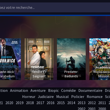
My Hero
Academia
John Wick
Tendre Et
Predator:
World Hero
Parabellum
Saignant
Badlands
Mission
ction
Animation
Aventure
Biopic
Comédie
Documentaire
Dr
Horreur
Judiciaire
Musical
Policier
Romance
Sci
21
2020
2019
2018
2017
2016
2015
2014
2013
2012
2011
2002
2001
2000