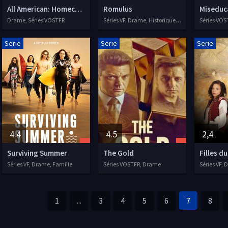
All American: Homecoming
Romulus
Miseduc
Drame, Séries VOSTFR
Séries VF, Drame, Historique, 2020
Serie
Serie
Serie
4.4
4.5
2,4
Surviving Summer
The Gold
Filles du
Séries VF, Drame, Famille
Séries VOSTFR, Drame
Séries VF, 
1
...
3
4
5
6
7
8