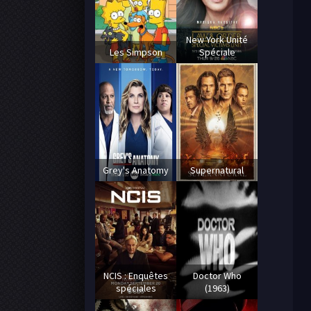
New York Unité
Les Simpson
Spéciale
Grey's Anatomy
Supernatural
NCIS : Enquêtes
Doctor Who
spéciales
(1963)