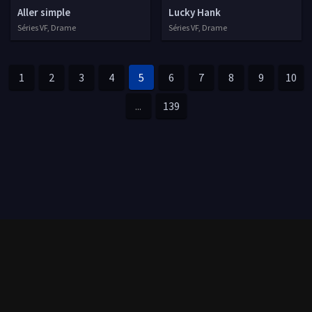
Aller simple
Lucky Hank
Séries VF, Drame
Séries VF, Drame
1
2
3
4
5
6
7
8
9
10
...
139