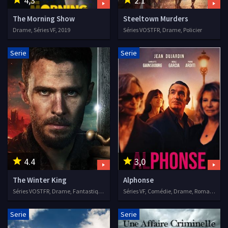
4,3
2.1
The Morning Show
Steeltown Murders
Drame, Séries VF, 2019
Séries VOSTFR, Drame, Policier
Serie
Serie
4.4
3,0
The Winter King
Alphonse
Séries VOSTFR, Drame, Fantastique, Historique
Séries VF, Comédie, Drame, Romance
Serie
Serie