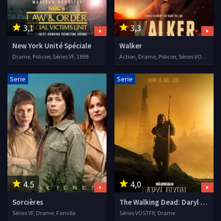
3,1
3,3
New York Unité Spéciale
Walker
Drame, Policier, Séries VF, 1999
Action, Drame, Policier, Séries VOSTFR, 2021
Serie
Serie
4.5
4,0
Sorcières
The Walking Dead: Daryl Dixon
Séries VF, Drame, Famille
Séries VOSTFR, Drame