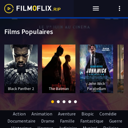
Films Populaires
John Wick
T
Black Panther 2
The Batman
Parabellum
Action
Animation
Aventure
Biopic
Comédie
Documentaire
Drame
Famille
Fantastique
Guerre