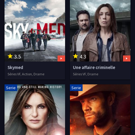
3.5
4.3
Skymed
Une affaire criminelle
Séries VF, Action, Drame
Séries VF, Drame
Serie
Serie