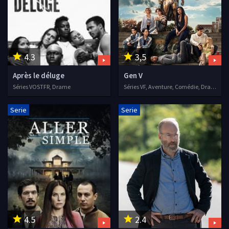
4.3
3,5
Après le déluge
Gen V
Séries VOSTFR, Drame
Séries VF, Aventure, Comédie, Drame, Science fiction, Action
Serie
Serie
4.5
2.4