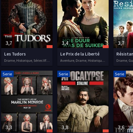
3,7
3,4
3,7
Les Tudors
Le Prix de la Liberté
Résista
Drame, Historique, Séries VF, 2007
Aventure, Drame, Historique, Romance, Séries VF, 2014
Serie
Serie
Serie
3,3
3,8
3,6