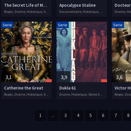
The Secret Life of Marilyn Monroe
Apocalypse Staline
Docteur
Biopic, Drame, Historique, Séries VF, 2015
Documentaire, Historique, Séries VF, 2015
Serie
Serie
Serie
3,1
3,9
3,6
Catherine the Great
Dukla 61
Biopic, Drame, Historique, Séries VOSTFR, 2019
Drame, Historique, Séries VOSTFR, 2018
1
...
3
4
5
6
7
8