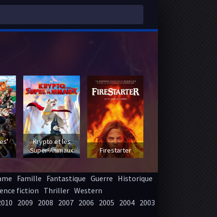
 -
es'
Krypto et les
Super-Animaux
Firestarter
ame
Famille
Fantastique
Guerre
Historique
ence fiction
Thriller
Western
2010
2009
2008
2007
2006
2005
2004
2003