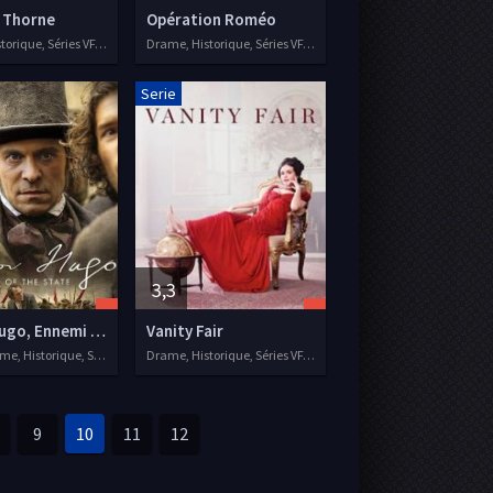
 Thorne
Opération Roméo
Drame, Historique, Séries VF, 2015
Drame, Historique, Séries VF, 2017
Serie
3,3
Victor Hugo, Ennemi d'Etat
Vanity Fair
Biopic, Drame, Historique, Séries VF, 2018
Drame, Historique, Séries VF, 2018
9
10
11
12