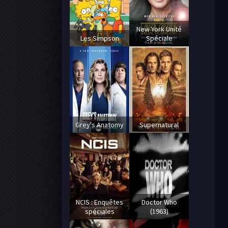
New York Unité
Les Simpson
Spéciale
Grey's Anatomy
Supernatural
NCIS : Enquêtes
Doctor Who
spéciales
(1963)