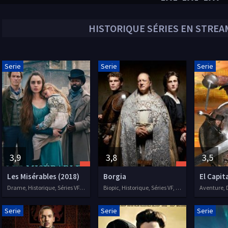
HISTORIQUE
SÉRIES EN STREAM
Serie
Serie
Serie
3,9
3,8
3,5
Les Misérables (2018)
Borgia
El Capit
Drame, Historique, Séries VF, 2018
Biopic, Historique, Séries VF, 2011
Serie
Serie
Serie