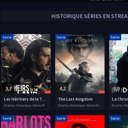
HISTORIQUE
SÉRIES EN STREA
Serie
Serie
Serie
3,2
4,2
3,0
Les Héritiers de la Terre
The Last Kingdom
Drame, Historique, Séries VF
Drame, Historique, Séries VF, 2015
Serie
Serie
Serie