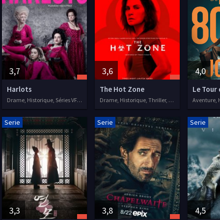
3,7
3,6
4,0
Harlots
The Hot Zone
Drame, Historique, Séries VF, 2017
Drame, Historique, Thriller, Séries VF, 2019
Serie
Serie
Serie
3,3
3,8
4,5