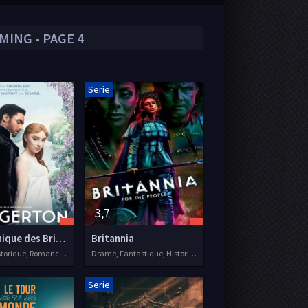
MING - PAGE 4
Serie
3,7
La Chronique des Bridgerton
Britannia
Drame, Historique, Romance, Séries VF, 2020
Drame, Fantastique, Historique, Séries VF, 2018
Serie