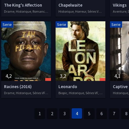
The King's Affection
Chapelwaite
Vikings
Drame, Historique, Romance, Séries VOSTFR, 2021
Historique, Horreur, Séries VOSTFR, 2021
Serie
Serie
Serie
4,2
3,2
4,1
Racines (2016)
Leonardo
Captive
Drame, Historique, Séries VF, 2016
Biopic, Historique, Séries VF, 2021
1
2
3
4
5
6
7
8