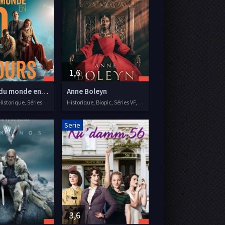
1,6
Le Tour du monde en 80 jours
Anne Boleyn
Aventure, Historique, Séries VF, 2021
Historique, Biopic, Séries VF, 2021
Serie
3,6