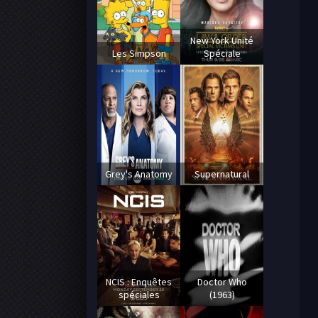
New York Unité
Les Simpson
Spéciale
Grey's Anatomy
Supernatural
NCIS : Enquêtes
Doctor Who
spéciales
(1963)