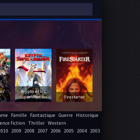
 -
es'
Krypto et les
Super-Animaux
Firestarter
ame
Famille
Fantastique
Guerre
Historique
ence fiction
Thriller
Western
2010
2009
2008
2007
2006
2005
2004
2003