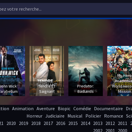
My Hero
Academia
John Wick
Tendre Et
Predator:
World Hero
Parabellum
Saignant
Badlands
Mission
ction
Animation
Aventure
Biopic
Comédie
Documentaire
Dr
Horreur
Judiciaire
Musical
Policier
Romance
Sci
21
2020
2019
2018
2017
2016
2015
2014
2013
2012
2011
2002
2001
2000