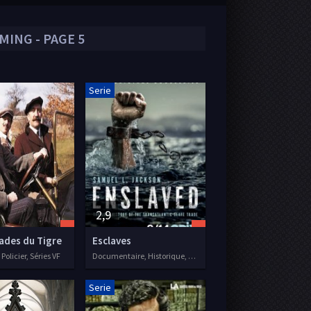
MING - PAGE 5
Serie
2,9
ades du Tigre
Esclaves
Policier, Séries VF
Documentaire, Historique, Séries VF, 2020
Serie