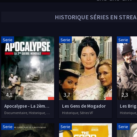
HISTORIQUE
SÉRIES EN STREA
Serie
Serie
Serie
4,1
3,7
2,3
Apocalypse - La 2ème Guerre Mondiale
Les Gens de Mogador
Les Brig
Documentaire, Historique, Séries VF, 2009
Historique, Séries VF
Historique, 
Serie
Serie
Serie