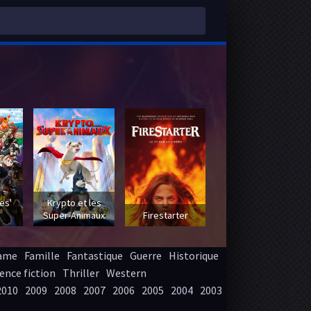
 -
es'
Krypto et les
Super-Animaux
Firestarter
ame
Famille
Fantastique
Guerre
Historique
ence fiction
Thriller
Western
2010
2009
2008
2007
2006
2005
2004
2003