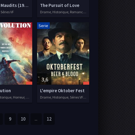
Les Rois Maudits (1972)
The Pursuit of Love
 Séries VF
Drame, Historique, Romance, Séries VOSTFR, 2021
Serie
3,6
lution
L'empire Oktober Fest
Drame, Historique, Horreur, Séries VF, 2020
Drame, Historique, Séries VF, 2020
9
10
...
12