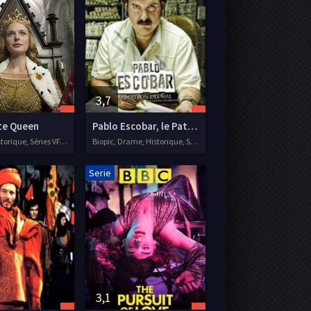
3,7
te Queen
Pablo Escobar, le Patron du Mal
Drame, Historique, Séries VF, 2013
Biopic, Drame, Historique, Séries VF, 2012
Serie
3,1