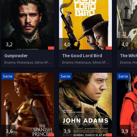
3,2
4,0
4,0
Gunpowder
The Good Lord Bird
The Whi
Drame, Historique, Séries VF, 2017
Drame, Historique, Séries VF, 2020
Serie
Serie
Serie
3,6
3,9
3,9