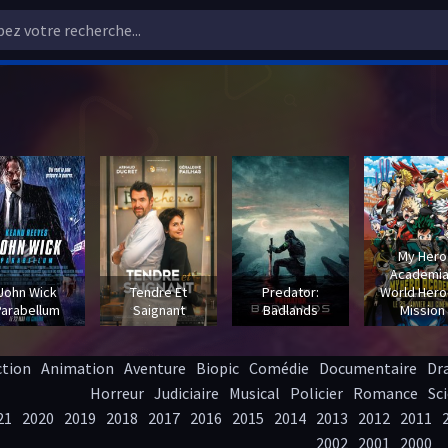
My Hero
Academia
John Wick
Tendre Et
Predator:
World Hero
Parabellum
Saignant
Badlands
Mission
ction
Animation
Aventure
Biopic
Comédie
Documentaire
Dr
Horreur
Judiciaire
Musical
Policier
Romance
Sci
21
2020
2019
2018
2017
2016
2015
2014
2013
2012
2011
2002
2001
2000