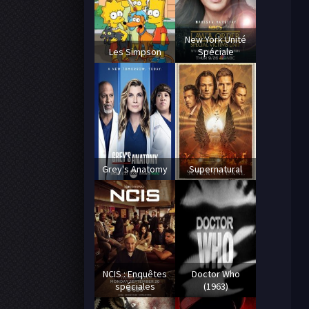
New York Unité
Les Simpson
Spéciale
Grey's Anatomy
Supernatural
NCIS : Enquêtes
Doctor Who
spéciales
(1963)