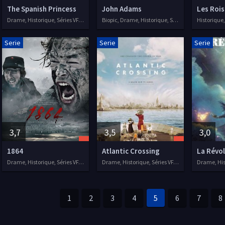
The Spanish Princess
John Adams
Drame, Historique, Séries VF, 2019
Biopic, Drame, Historique, Séries VF, 2008
Historique,
Serie
Serie
Serie
3,7
3,5
3,0
1864
Atlantic Crossing
La Révo
Drame, Historique, Séries VF, 2014
Drame, Historique, Séries VF, 2020
1
2
3
4
5
6
7
8