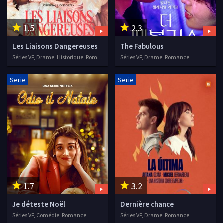
1.5
2.3
Les Liaisons Dangereuses
The Fabulous
Séries VF, Drame, Historique, Romance
Séries VF, Drame, Romance
Serie
Serie
1.7
3.2
Je déteste Noël
Dernière chance
Séries VF, Comédie, Romance
Séries VF, Drame, Romance