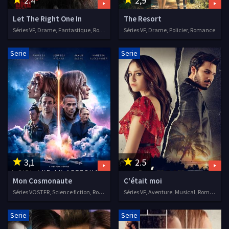
2.4
2,9
Let The Right One In
The Resort
Séries VF, Drame, Fantastique, Romance
Séries VF, Drame, Policier, Romance
Serie
Serie
3,1
2.5
Mon Cosmonaute
C'était moi
Séries VOSTFR, Science fiction, Romance
Séries VF, Aventure, Musical, Romance
Serie
Serie