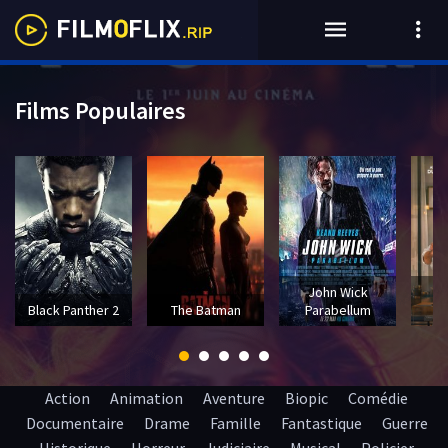
Films Populaires
John Wick
T
Black Panther 2
The Batman
Parabellum
Action
Animation
Aventure
Biopic
Comédie
Documentaire
Drame
Famille
Fantastique
Guerre