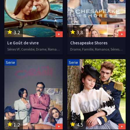
3.2
3,8
Le Goût de vivre
Chesapeake Shores
Séries VF, Comédie, Drame, Romance
Drame, Famille, Romance, Séries VF, 2016
Serie
Serie
1.2
4.5