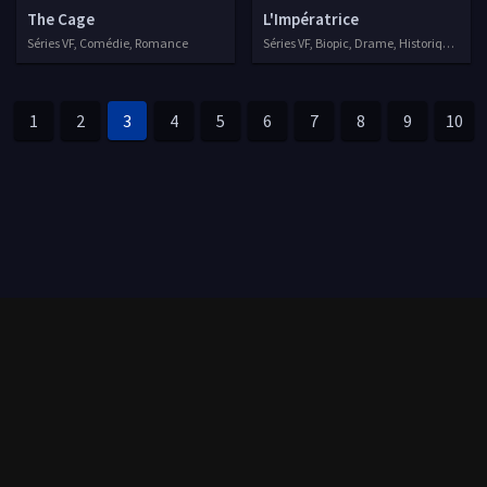
The Cage
L'Impératrice
Séries VF, Comédie, Romance
Séries VF, Biopic, Drame, Historique, Romance
1
2
3
4
5
6
7
8
9
10