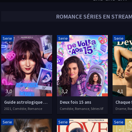
ROMANCE
SÉRIES EN STREAM
Serie
Serie
Serie
3,0
3,2
4,1
Guide astrologique des cœurs brisés
Deux fois 15 ans
Chaque f
2021, Comédie, Romance
Comédie, Romance, Séries VF
Drame, Rom
Serie
Serie
Serie