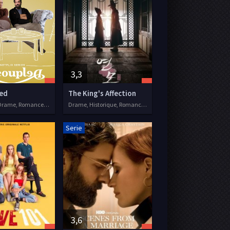
3,3
ed
The King's Affection
Comédie, Drame, Romance, Séries VOSTFR, 2021
Drame, Historique, Romance, Séries VOSTFR, 2021
Serie
3,6