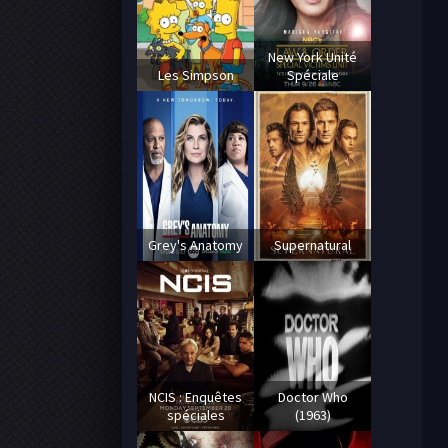
New York Unité
Les Simpson
Spéciale
Grey's Anatomy
Supernatural
NCIS : Enquêtes
Doctor Who
spéciales
(1963)