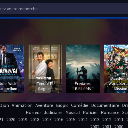
My Hero
Academia
John Wick
Tendre Et
Predator:
World Hero
Parabellum
Saignant
Badlands
Mission
ction
Animation
Aventure
Biopic
Comédie
Documentaire
Dr
Horreur
Judiciaire
Musical
Policier
Romance
Sci
21
2020
2019
2018
2017
2016
2015
2014
2013
2012
2011
2002
2001
2000