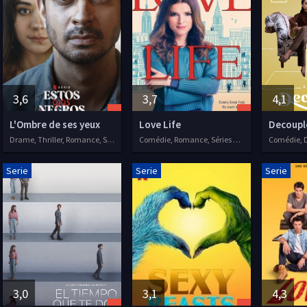
3,6
3,7
4,1
L'Ombre de ses yeux
Love Life
Decoupl
Drame, Thriller, Romance, Séries VOSTFR
Comédie, Romance, Séries VF, 2020
Serie
Serie
Serie
3,0
3,1
4,3