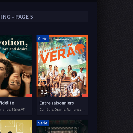
ING - PAGE 5
Serie
3,2
idélité
Entre saisonniers
ance, Séries VF
Comédie, Drame, Romance, Séries VF
Serie