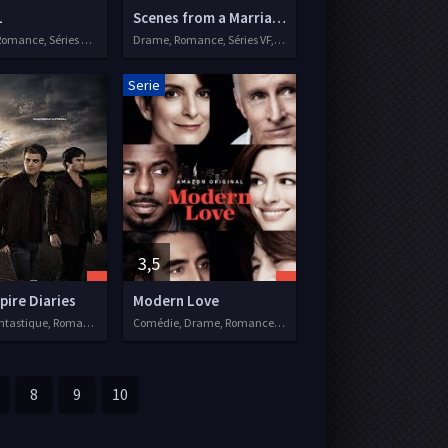
1
Scenes from a Marriage
Comédie, Romance, Séries VF, 2020
Drame, Romance, Séries VF, 2021
Serie
3,5
ire Diaries
Modern Love
Drame, Fantastique, Romance, Séries VF, 2009
Comédie, Drame, Romance, Séries VF, 2019
8
9
10