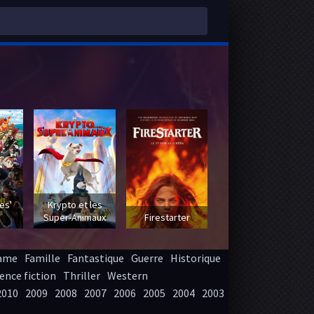
 -
es'
Krypto et les
Super-Animaux
Firestarter
ame
Famille
Fantastique
Guerre
Historique
ence fiction
Thriller
Western
2010
2009
2008
2007
2006
2005
2004
2003