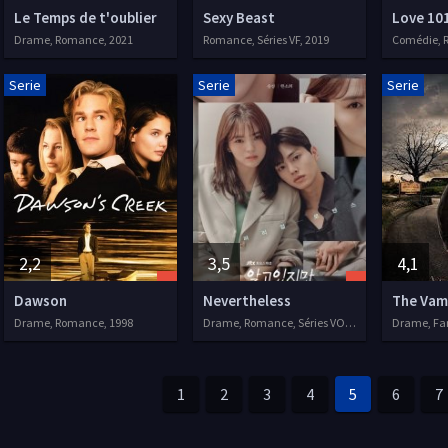
Le Temps de t'oublier
Sexy Beast
Love 10
Drame, Romance, 2021
Romance, Séries VF, 2019
Serie
Serie
Serie
2,2
3,5
4,1
Dawson
Nevertheless
The Vamp
Drame, Romance, 1998
Drame, Romance, Séries VOSTFR, 2021
1
2
3
4
5
6
7