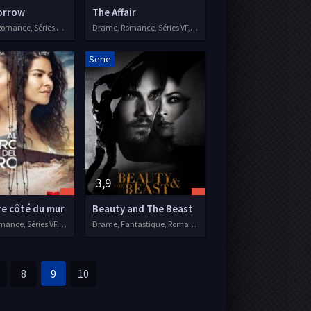
orrow
The Affair
Comédie, Romance, Séries VF, 2016
Drame, Romance, Séries VF, 2014
Serie
3,9
re côté du mur
Beauty and The Beast
Drame, Romance, Séries VF, 2018
Drame, Fantastique, Romance, Séries VF, 2012
8
9
10