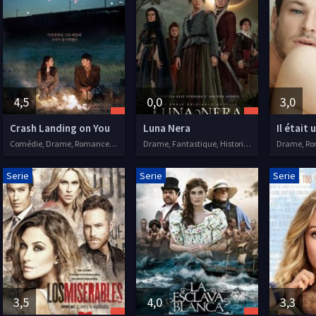
4,5
0,0
3,0
Crash Landing on You
Luna Nera
Comédie, Drame, Romance, Séries VOSTFR, 2019
Drame, Fantastique, Historique, Romance, Séries VOSTFR, 2020
Serie
Serie
Serie
3,5
4,0
3,3