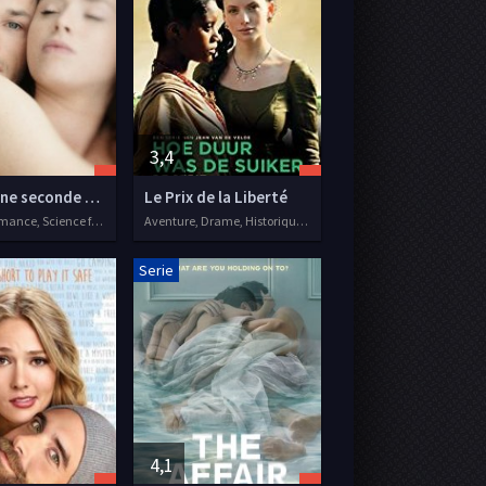
3,4
Il était une seconde fois
Le Prix de la Liberté
Drame, Romance, Science fiction, Séries VF, 2019
Aventure, Drame, Historique, Romance, Séries VF, 2014
Serie
4,1