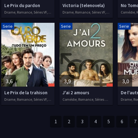
Le Prix du pardon
Victoria (telenovela)
No Tom
Drame, Romance, Séries VF, 2014
Drame, Romance, Séries VF, 2016
Serie
Serie
Serie
3,6
3,9
3,0
Le Prix de la trahison
J'ai 2 amours
De l'aut
Drame, Romance, Séries VF, 2017
Comédie, Romance, Séries VF, 2018
1
2
3
4
5
6
7