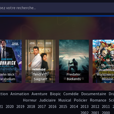
My Hero
Academia
John Wick
Tendre Et
Predator:
World Hero
Parabellum
Saignant
Badlands
Mission
ction
Animation
Aventure
Biopic
Comédie
Documentaire
Dr
Horreur
Judiciaire
Musical
Policier
Romance
Sci
21
2020
2019
2018
2017
2016
2015
2014
2013
2012
2011
2002
2001
2000