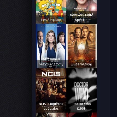
New York Unité
Les Simpson
Spéciale
Grey's Anatomy
Supernatural
NCIS : Enquêtes
Doctor Who
spéciales
(1963)