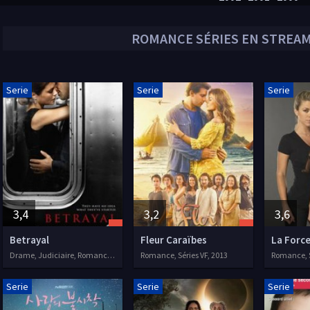
ROMANCE
SÉRIES EN STREAM
Serie
Serie
Serie
3,4
3,2
3,6
Betrayal
Fleur Caraïbes
La Forc
Drame, Judiciaire, Romance, 2013
Romance, Séries VF, 2013
Romance, S
Serie
Serie
Serie