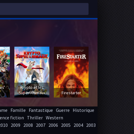
 -
es'
Krypto et les
Super-Animaux
Firestarter
ame
Famille
Fantastique
Guerre
Historique
ence fiction
Thriller
Western
2010
2009
2008
2007
2006
2005
2004
2003