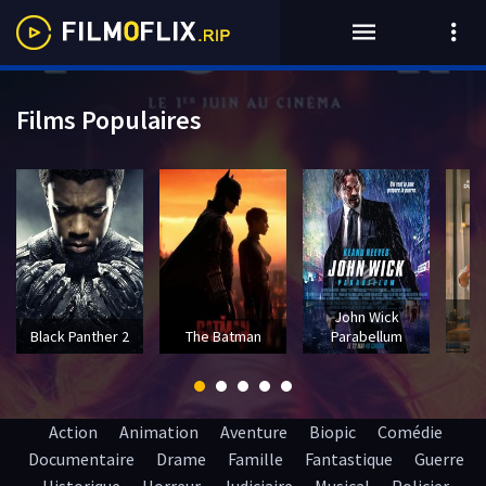
Films Populaires
John Wick
T
Black Panther 2
The Batman
Parabellum
Action
Animation
Aventure
Biopic
Comédie
Documentaire
Drame
Famille
Fantastique
Guerre