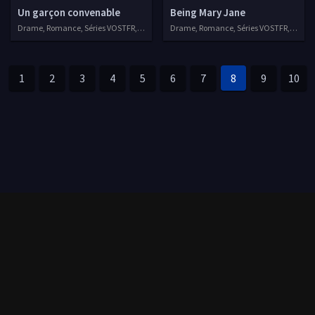
Un garçon convenable
Being Mary Jane
Drame, Romance, Séries VOSTFR, 2020
Drame, Romance, Séries VOSTFR, 2014
1
2
3
4
5
6
7
8
9
10